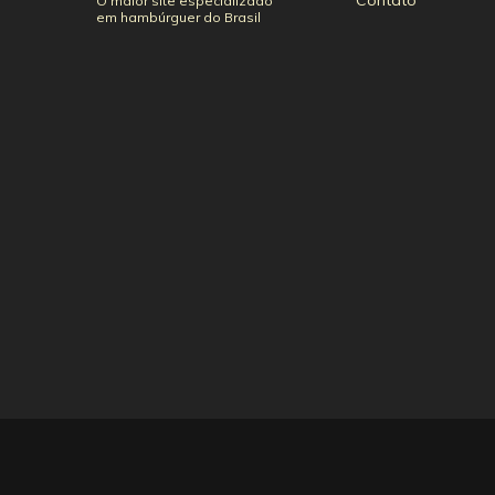
Contato
O maior site especializado
em hambúrguer do Brasil