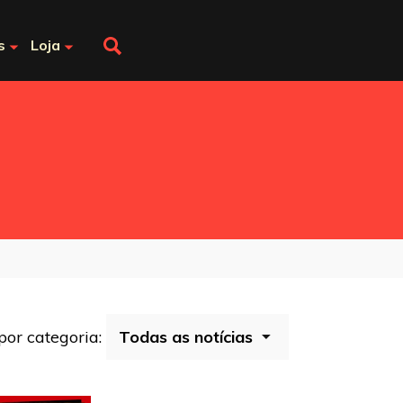
s
Loja
 por categoria: