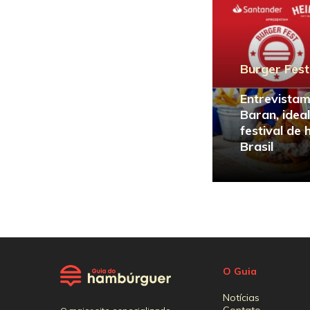
Burger Fest
Entrevistam
Baran, idea
festival de
Brasil
O Guia
Notícias