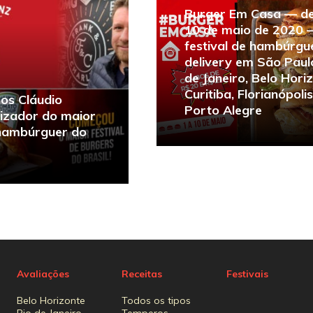
Burger Em Casa — de
10 de maio de 2020 
festival de hambúrgu
delivery em São Paulo
de Janeiro, Belo Hori
Curitiba, Florianópolis
os Cláudio
Porto Alegre
lizador do maior
 hambúrguer do
Avaliações
Receitas
Festivais
Belo Horizonte
Todos os tipos