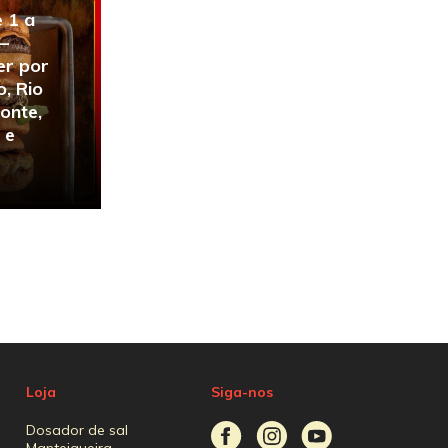
 1 a
—
er por
, Rio
zonte,
 e
Loja
Siga-nos
Dosador de sal