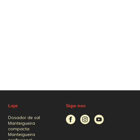
Loja
Siga-nos
Dosador de sal
Manteigueira
compacta
Manteigueira