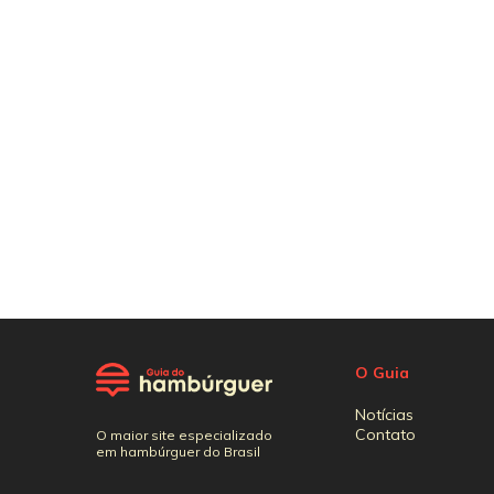
O Guia
Notícias
Contato
O maior site especializado
em hambúrguer do Brasil