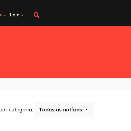
s
Loja
 por categoria: