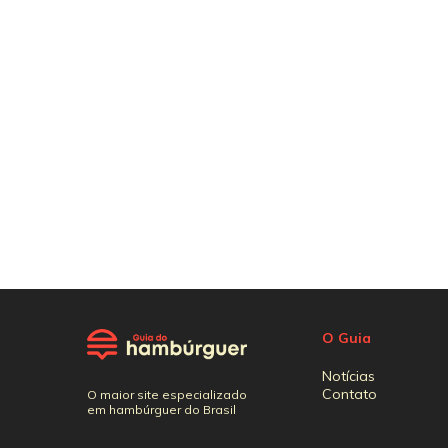
O Guia
Notícias
Contato
O maior site especializado
em hambúrguer do Brasil