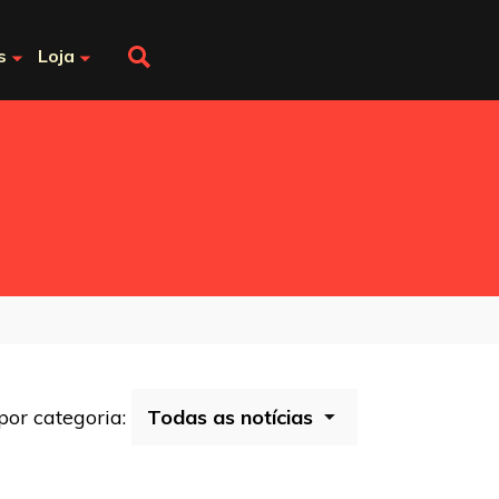
s
Loja
 por categoria: