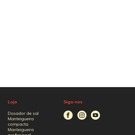
Loja
Siga-nos
Dosador de sal
Manteigueira
compacta
Manteigueira