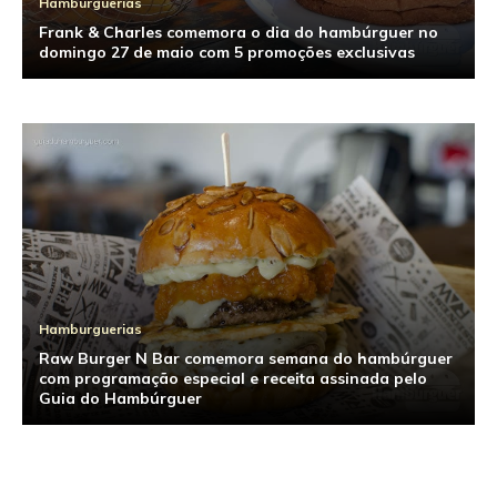
Hamburguerias
Frank & Charles comemora o dia do hambúrguer no
domingo 27 de maio com 5 promoções exclusivas
Hamburguerias
Raw Burger N Bar comemora semana do hambúrguer
com programação especial e receita assinada pelo
Notícias
Guia do Hambúrguer
O dia do hambúrguer e a inauguração do ranking
melhores hambúrgueres