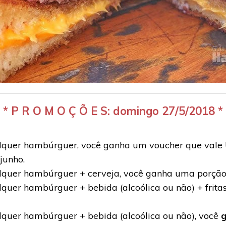
 * * P R O M O Ç Õ E S: domingo 27/5/2018 * *
lquer hambúrguer, você ganha um voucher que val
junho.
quer hambúrguer + cerveja, você ganha uma porção 
uer hambúrguer + bebida (alcoólica ou não) + frita
quer hambúrguer + bebida (alcoólica ou não), você