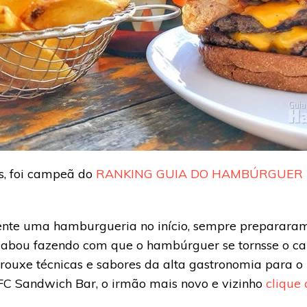
s, foi campeã do
RANKING GUIA DO HAMBÚRGUER 
nte uma hamburgueria no início, sempre preparar
cabou fazendo com que o hambúrguer se tornsse o car
ouxe técnicas e sabores da alta gastronomia para o 
C Sandwich Bar, o irmão mais novo e vizinho
clique 