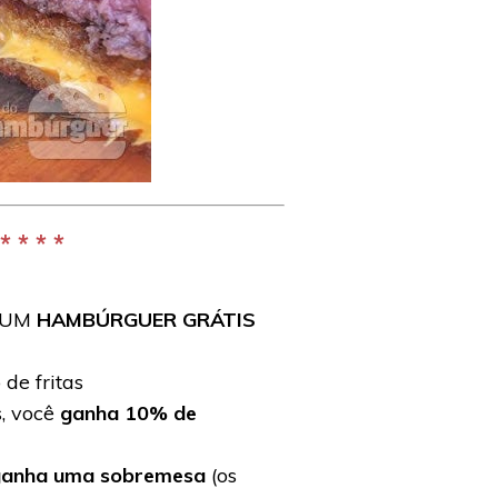
 * * *
e UM
HAMBÚRGUER GRÁTIS
de fritas
s, você
ganha 10% de
ganha uma sobremesa
(os