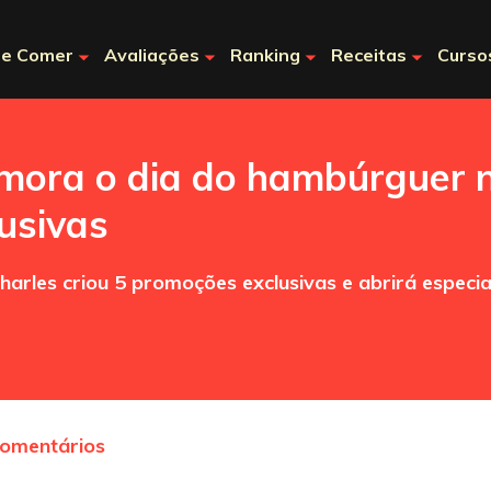
e Comer
Avaliações
Ranking
Receitas
Curso
mora o dia do hambúrguer 
usivas
rles criou 5 promoções exclusivas e abrirá especia
comentários