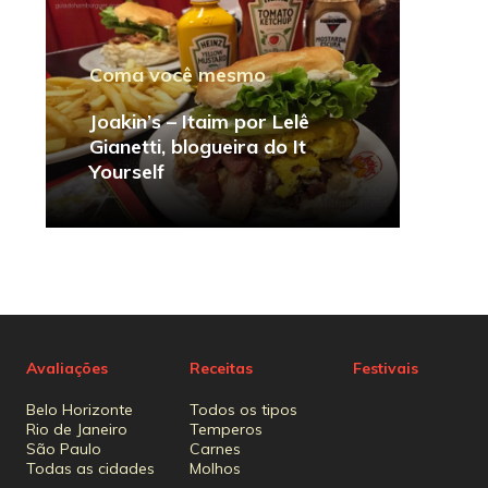
Coma você mesmo
Joakin’s – Itaim por Lelê
Gianetti, blogueira do It
Yourself
Avaliações
Receitas
Festivais
Belo Horizonte
Todos os tipos
Rio de Janeiro
Temperos
São Paulo
Carnes
Todas as cidades
Molhos