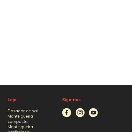
Loja
Siga-nos
Dosador de sal
Manteigueira
compacta
Manteigueira