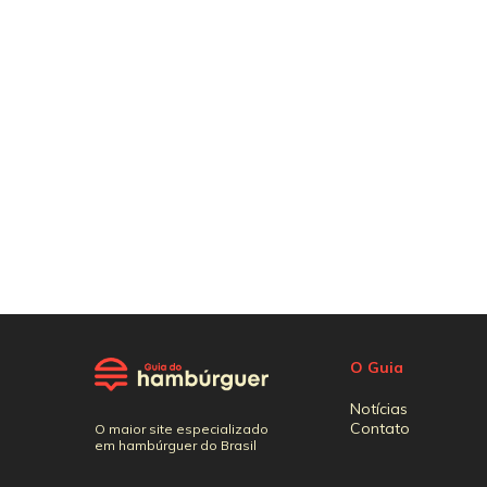
O Guia
Notícias
Contato
O maior site especializado
em hambúrguer do Brasil