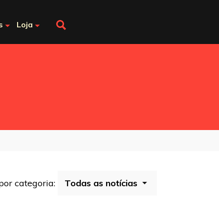
s
Loja
 por categoria: