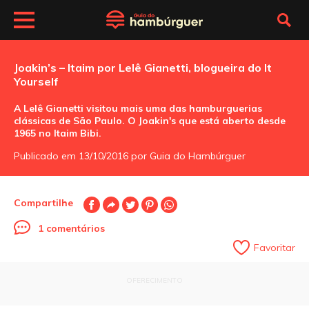
Joakin’s – Itaim por Lelê Gianetti, blogueira do It
Yourself
A Lelê Gianetti visitou mais uma das hamburguerias
clássicas de São Paulo. O Joakin's que está aberto desde
1965 no Itaim Bibi.
Publicado em 13/10/2016 por Guia do Hambúrguer
Compartilhe
1 comentários
Favoritar
OFERECIMENTO