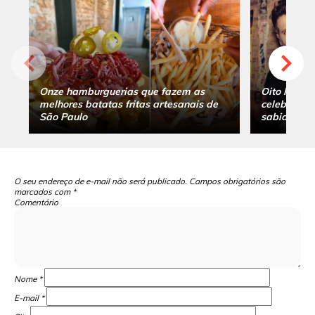
Onze hamburguerias que fazem as
Oito hambu
melhores batatas fritas artesanais de
celebridade
São Paulo
sabia
O seu endereço de e-mail não será publicado.
Campos obrigatórios são
marcados com
*
Comentário
Nome
*
E-mail
*