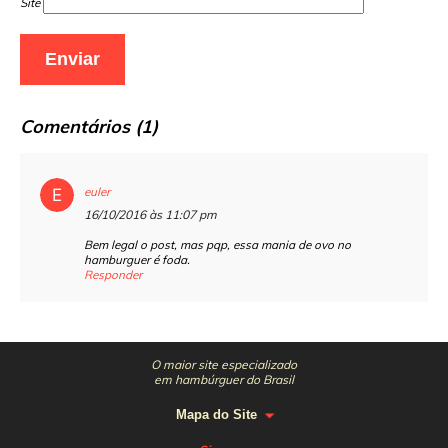
Site
Comentários (1)
euler
16/10/2016 às 11:07 pm
Bem legal o post, mas pqp, essa mania de ovo no
hamburguer é foda.
Responder
O maior site especializado
em hambúrguer do Brasil
Mapa do Site