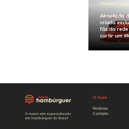
Hamburgue
Almofada d
criada excl
fãs da red
curtir um 
O Guia
Notícias
Contato
O maior site especializado
em hambúrguer do Brasil