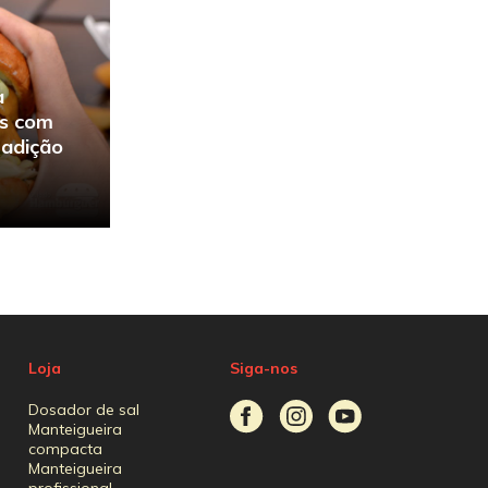
a
os com
radição
Loja
Siga-nos
Dosador de sal
Manteigueira
compacta
Manteigueira