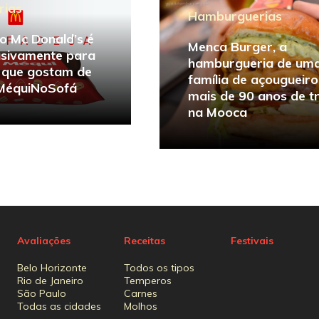
rias
Hamburguerias
o Mc Donald’s é
Menca Burger, a
usivamente para
hamburgueria de um
e que gostam de
família de açougueir
#MéquiNoSofá
mais de 90 anos de t
na Mooca
Avaliações
Receitas
Festivais
Belo Horizonte
Todos os tipos
Rio de Janeiro
Temperos
São Paulo
Carnes
Todas as cidades
Molhos