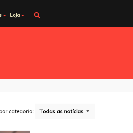
s
Loja
 por categoria: