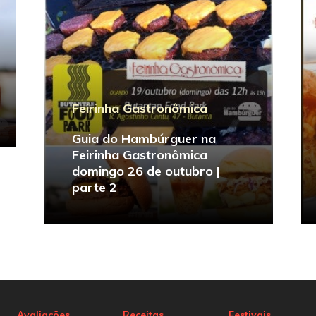
Feirinha Gastronômica
Guia do Hambúrguer na
Feirinha Gastronômica
domingo 26 de outubro |
parte 2
Avaliações
Receitas
Festivais