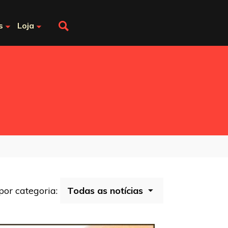
s
Loja
 por categoria: