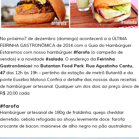
No próximo7 de dezembro (domingo) acontecerá a a ÚLTIMA
FEIRINHA GASTRONÔMICA de 2014 com o Guia do Hambúrguer.
Estaremos com nosso hambúrguer
#farofa
(o campeão de
vendas) e a novidade
#salada
. O endereço da
Feirinha
Gastronômica
é no
Butantan Food Park
:
Rua Agostinho Cantu,
47
das 12h às 19h – pertinho da estação de metrô Butantã e da
ponte Eusébio Matoso.Confira o detalhe das nossas duas receitas
de hambúrguer artesanal. Qualquer um dos dois ao preço único de
R$ 20,00 cada:
#farofa
Hambúrguer artesanal de 180g de fraldinha, queijo cheddar
derretido, cebola refogada ao shoyu levemente doce, farofa
crocante de bacon, maionese de alho negro no pão australiano.