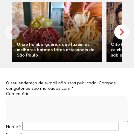
Onze hamburguerias que fazem as
Oito hambu
melhores batatas fritas artesanais de
celebridade
São Paulo
sabia
O seu endereço de e-mail não será publicado.
Campos
obrigatórios são marcados com
*
Comentário
Nome
*