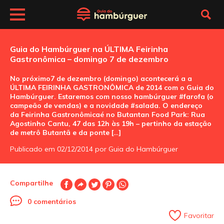
Guia do Hambúrguer na ÚLTIMA Feirinha
Gastronômica – domingo 7 de dezembro
No próximo7 de dezembro (domingo) acontecerá a a
ÚLTIMA FEIRINHA GASTRONÔMICA de 2014 com o Guia do
Hambúrguer. Estaremos com nosso hambúrguer #farofa (o
campeão de vendas) e a novidade #salada. O endereço
da Feirinha Gastronômicaé no Butantan Food Park: Rua
Agostinho Cantu, 47 das 12h às 19h – pertinho da estação
de metrô Butantã e da ponte […]
Publicado em 02/12/2014 por Guia do Hambúrguer
Compartilhe
0 comentários
Favoritar