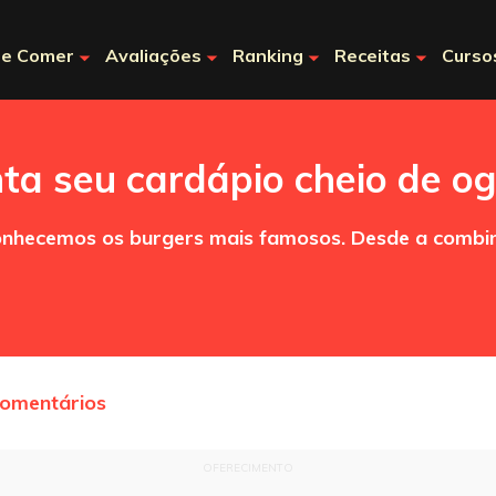
e Comer
Avaliações
Ranking
Receitas
Curso
a seu cardápio cheio de og
nhecemos os burgers mais famosos. Desde a combina
comentários
OFERECIMENTO