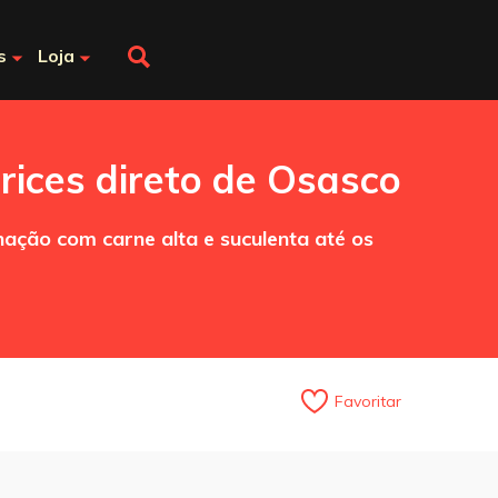
s
Loja
rices direto de Osasco
ção com carne alta e suculenta até os
Favoritar