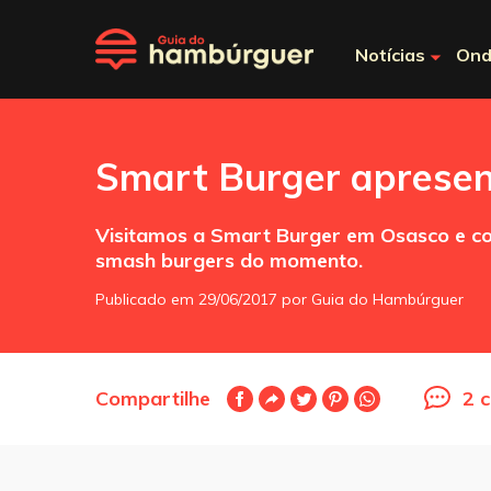
Notícias
Ond
Smart Burger apresent
Visitamos a Smart Burger em Osasco e co
smash burgers do momento.
Publicado em 29/06/2017 por Guia do Hambúrguer
Compartilhe
2 