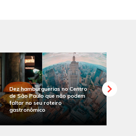
Dez hamburguerias no Centro
de São Paulo que não podem
faltar no seu roteiro
O
gastronômico
s