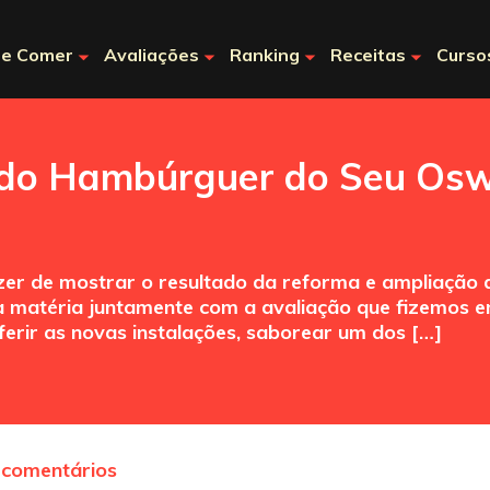
e Comer
Avaliações
Ranking
Receitas
Curso
 do Hambúrguer do Seu Osw
razer de mostrar o resultado da reforma e ampliaç
ra matéria juntamente com a avaliação que fizemos
erir as novas instalações, saborear um dos […]
 comentários