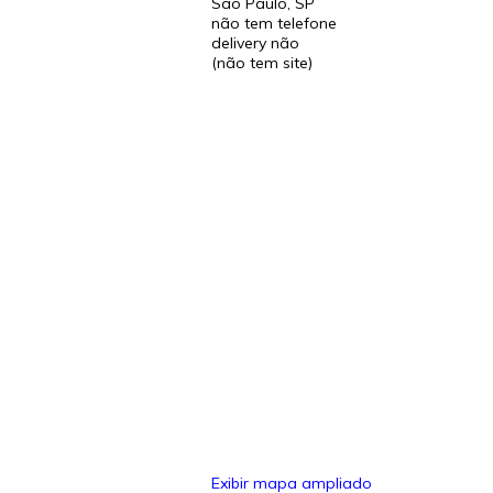
São Paulo
,
SP
não tem telefone
delivery não
(não tem site)
Exibir mapa ampliado