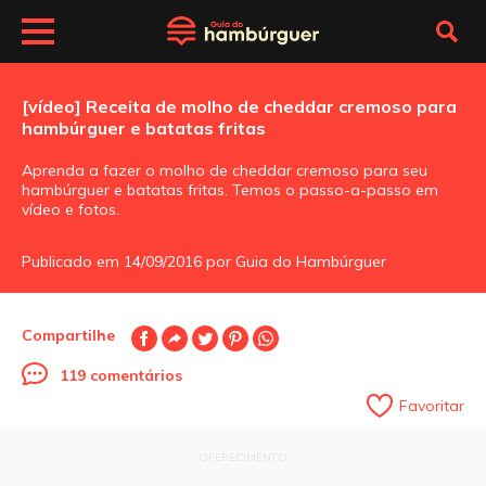
[vídeo] Receita de molho de cheddar cremoso para
hambúrguer e batatas fritas
Aprenda a fazer o molho de cheddar cremoso para seu
hambúrguer e batatas fritas. Temos o passo-a-passo em
vídeo e fotos.
Publicado em 14/09/2016 por Guia do Hambúrguer
Compartilhe
119 comentários
Favoritar
OFERECIMENTO