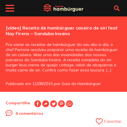
[vídeo] Receita de hambúrguer caseiro de siri feat
Nay Firens – Sanduba Insano
Pra variar as receitas de hambúrguer do seu dia-a-dia, o
chef Perrone resolveu preparar uma receita de hambúrguer
de siri caseiro. Mais uma das insanidades dos nossos
parceiros do Sanduba Insano. A receita completa do siri
burger leva creme de queijo cottage, relish de alcaparras e
muita carne de siri. Confira como fazer essa loucura: […]
Publicado em 11/08/2015 por Guia do Hambúrguer
Compartilhe
6 comentários
Favoritar