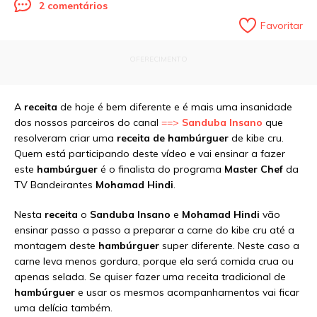
2 comentários
Favoritar
OFERECIMENTO
A
receita
de hoje é bem diferente e é mais uma insanidade
dos nossos parceiros do canal
==>
Sanduba Insano
que
resolveram criar uma
receita de hambúrguer
de kibe cru.
Quem está participando deste vídeo e vai ensinar a fazer
este
hambúrguer
é o finalista do programa
Master Chef
da
TV Bandeirantes
Mohamad Hindi
.
Nesta
receita
o
Sanduba Insano
e
Mohamad Hindi
vão
ensinar passo a passo a preparar a carne do kibe cru até a
montagem deste
hambúrguer
super diferente. Neste caso a
carne leva menos gordura, porque ela será comida crua ou
apenas selada. Se quiser fazer uma receita tradicional de
hambúrguer
e usar os mesmos acompanhamentos vai ficar
uma delícia também.