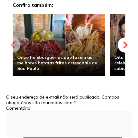
Confira também:
Onze hamburguerias que fazem as
Oito hambu
melhores batatas fritas artesanais de
celebridade
São Paulo
sabia
O seu endereço de e-mail não será publicado.
Campos
obrigatórios são marcados com
*
Comentário