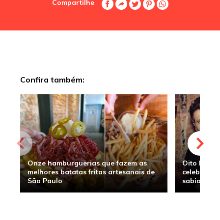
Compartilhe
Confira também:
Onze hamburguerias que fazem as
Oito hambu
melhores batatas fritas artesanais de
celebridade
São Paulo
sabia