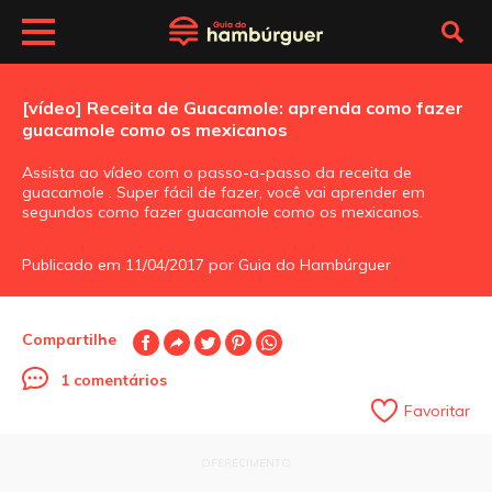
[vídeo] Receita de Guacamole: aprenda como fazer
guacamole como os mexicanos
Assista ao vídeo com o passo-a-passo da receita de
guacamole . Super fácil de fazer, você vai aprender em
segundos como fazer guacamole como os mexicanos.
Publicado em 11/04/2017 por Guia do Hambúrguer
Compartilhe
1 comentários
Favoritar
OFERECIMENTO