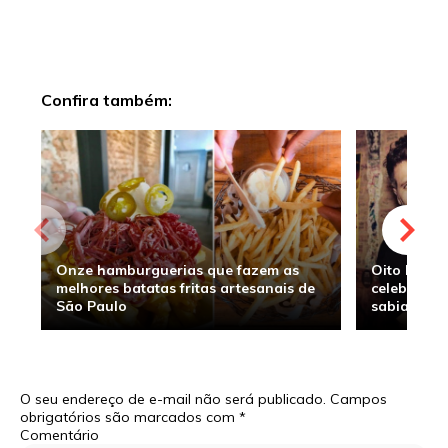
Confira também:
Onze hamburguerias que fazem as
Oito hambu
melhores batatas fritas artesanais de
celebridade
São Paulo
sabia
O seu endereço de e-mail não será publicado.
Campos
obrigatórios são marcados com
*
Comentário