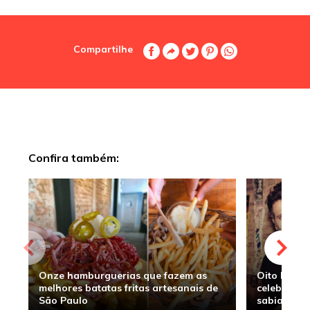
Compartilhe
Confira também:
Onze hamburguerias que fazem as
Oito hambu
melhores batatas fritas artesanais de
celebridade
São Paulo
sabia