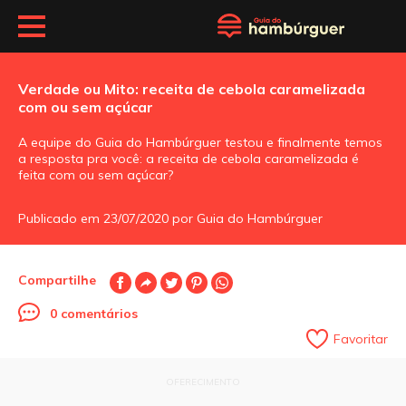
Verdade ou Mito: receita de cebola caramelizada
com ou sem açúcar
A equipe do Guia do Hambúrguer testou e finalmente temos
a resposta pra você: a receita de cebola caramelizada é
feita com ou sem açúcar?
Publicado em 23/07/2020 por Guia do Hambúrguer
Compartilhe
0 comentários
Favoritar
OFERECIMENTO