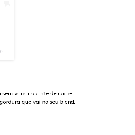
Uma publicação compartilhada por Guia do Hambúrguer (@guiadohamburguer)
em
3 de Dez, 2019 às 4:01 PST
sem variar o corte de carne.
gordura que vai no seu blend.