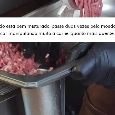
do está bem misturado, passe duas vezes pelo moedor.
car manipulando muito a carne, quanto mais quente el