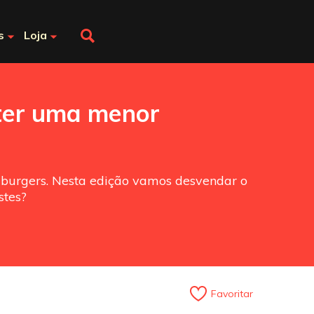
s
Loja
ter uma menor
urgers. Nesta edição vamos desvendar o
stes?
Favoritar