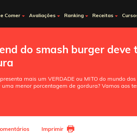
e Comer
Avaliações
Ranking
Receitas
Curso
lend do smash burger deve 
ura
apresenta mais um VERDADE ou MITO do mundo dos b
er uma menor porcentagem de gordura? Vamos aos te
comentários
Imprimir