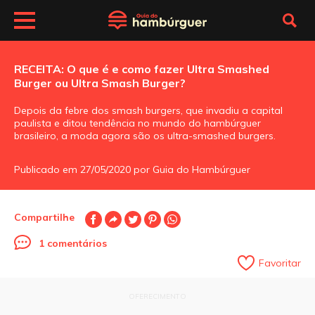
RECEITA: O que é e como fazer Ultra Smashed
Burger ou Ultra Smash Burger?
Depois da febre dos smash burgers, que invadiu a capital
paulista e ditou tendência no mundo do hambúrguer
brasileiro, a moda agora são os ultra-smashed burgers.
Publicado em 27/05/2020 por Guia do Hambúrguer
Compartilhe
1 comentários
Favoritar
OFERECIMENTO