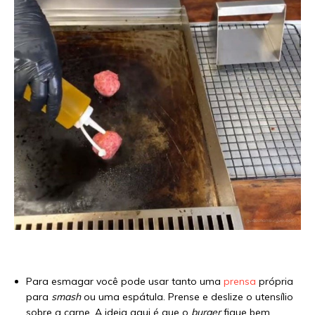
Para esmagar você pode usar tanto uma
prensa
própria
para
smash
ou uma espátula. Prense e deslize o utensílio
sobre a carne. A ideia aqui é que o
burger
fique bem