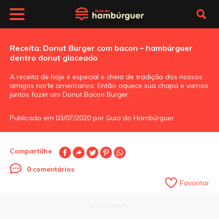
Receita: Donut Burger com bacon – hambúrguer
dentro donut glaceado
A receita de hoje é especial e cheia de tradição dos nossos
amigos norte americanos. Então aquece sua chapa e vamos
juntos fazer um Donut Bacon Burger.
Publicado em 03/07/2020 por Guia do Hambúrguer
Compartilhe
0 comentários
Favoritar
OFERECIMENTO