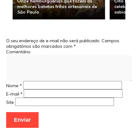
Onze hamburguerias que fazem as
Oito hambu
melhores batatas fritas artesanais de
celebridade
São Paulo
sabia
O seu endereço de e-mail não será publicado.
Campos
obrigatórios são marcados com
*
Comentário
Nome
*
E-mail
*
Site