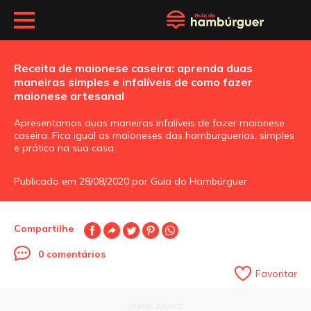
Receita de maionese caseira: aprenda duas
maneiras simples e infalíveis de como fazer
maionese artesanal
Apresentamos duas maneiras infalíveis de fazer maionese
caseira. Fica igual as maioneses das hamburguerias, simples
e prática na sua casa.
Publicado em 28/08/2020 por Guia do Hambúrguer
Compartilhe
0 comentários
Favoritar
OFERECIMENTO