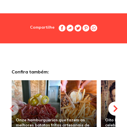
Compartilhe
Confira também:
Onze hamburguerias que fazem as
Oito hambu
melhores batatas fritas artesanais de
celebridade