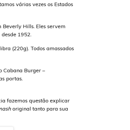
itamos várias vezes os Estados
Beverly Hills. Eles servem
 desde 1952.
libra (220g). Todos amassados
 o Cabana Burger –
s portas.
ia fazemos questão explicar
mash
original tanto para sua