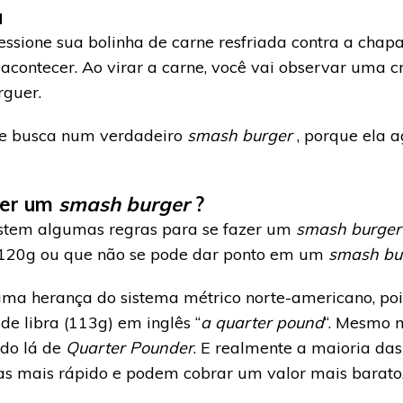
a
ressione sua bolinha de carne resfriada contra a chap
 acontecer. Ao virar a carne, você vai observar uma 
guer.
se busca num verdadeiro
smash burger
, porque ela 
zer um
smash burger
?
stem algumas regras para se fazer um
smash burge
 120g ou que não se pode dar ponto em um
smash bu
uma herança do sistema métrico norte-americano, poi
 libra (113g) em inglês “
a quarter pound
“. Mesmo 
ado lá de
Quarter Pounder
. E realmente a maioria d
as mais rápido e podem cobrar um valor mais barato