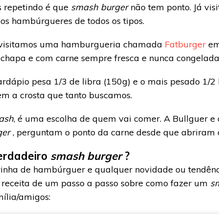
 repetindo é que
smash burger
não tem ponto. Já vis
s hambúrgueres de todos os tipos.
 visitamos uma hamburgueria chamada
Fatburger
em 
hapa e com carne sempre fresca e nunca congelada
dápio pesa 1/3 de libra (150g) e o mais pesado 1/2 
m a crosta que tanto buscamos.
ash
, é uma escolha de quem vai comer. A Bullguer e
ger
, perguntam o ponto da carne desde que abriram a
verdadeiro
smash burger
?
rinha de hambúrguer e qualquer novidade ou tendênc
sa receita de um passo a passo sobre como fazer um
s
ília/amigos: