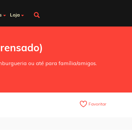
s
Loja
prensado)
mburgueria ou até para família/amigos.
Favoritar