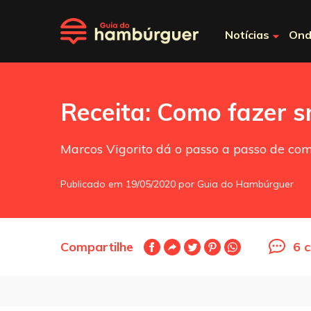
Notícias
Ond
Receita: Como fazer 
Marcos Vigorito dá o passo a passo de co
Publicado em 19/05/2020 por Guia do Hambúrguer
Compartilhe
6 