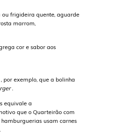
a ou frigideira quente, aguarde
crosta marrom,
agrega cor e sabor aos
r
, por exemplo, que a bolinha
rger
.
s equivale a
motivo que o Quarteirão com
as hamburguerias usam carnes
.