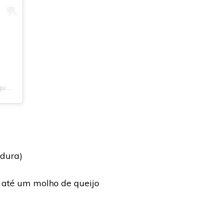
Uma publicação compartilhada por Guia do Hambúrguer (@guiadohamburguer)
em
2 de Jul, 2019 às 5:36 PDT
rdura)
 até um molho de queijo