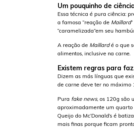
Um pouquinho de ciênci
Essa técnica é pura ciência: p
a famosa “reação de
Maillard
”
“caramelizada”em seu hambúr
A reação de
Maillard
é o que 
alimentos, inclusive na carne.
Existem regras para fa
Dizem as más línguas que exi
de carne deve ter no máximo
Pura
fake news
, os 120g são 
aproximadamente um quarto de
Queijo do Mc’Donald’s é batiz
mais finas porque ficam pront