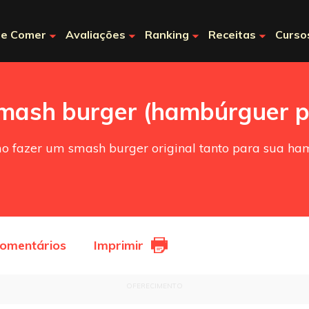
e Comer
Avaliações
Ranking
Receitas
Curso
smash burger (hambúrguer 
mo fazer um smash burger original tanto para sua ha
comentários
Imprimir
OFERECIMENTO