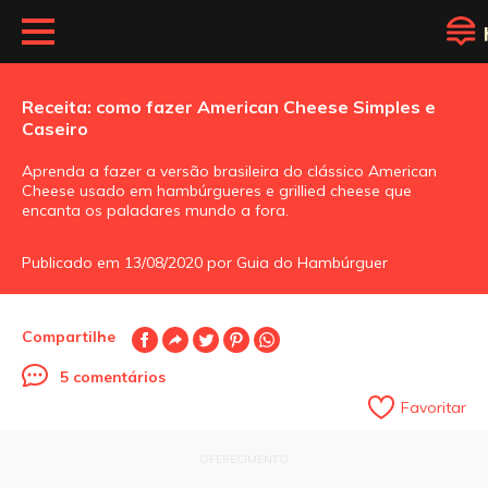
Receita: como fazer American Cheese Simples e
Caseiro
Aprenda a fazer a versão brasileira do clássico American
Cheese usado em hambúrgueres e grillied cheese que
encanta os paladares mundo a fora.
Publicado em 13/08/2020 por Guia do Hambúrguer
Compartilhe
5 comentários
Favoritar
OFERECIMENTO