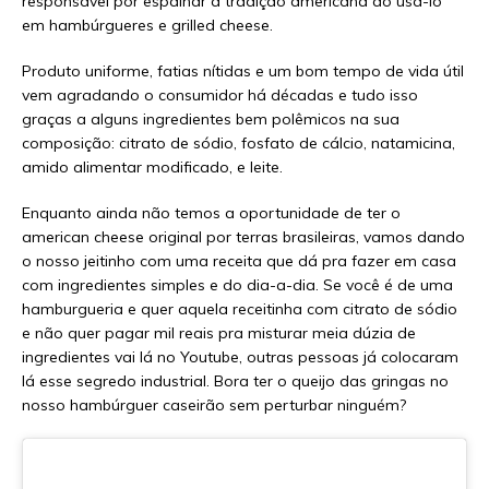
responsável por espalhar a tradição americana ao usá-lo
em hambúrgueres e grilled cheese.
Produto uniforme, fatias nítidas e um bom tempo de vida útil
vem agradando o consumidor há décadas e tudo isso
graças a alguns ingredientes bem polêmicos na sua
composição: citrato de sódio, fosfato de cálcio, natamicina,
amido alimentar modificado, e leite.
Enquanto ainda não temos a oportunidade de ter o
american cheese original por terras brasileiras, vamos dando
o nosso jeitinho com uma receita que dá pra fazer em casa
com ingredientes simples e do dia-a-dia. Se você é de uma
hamburgueria e quer aquela receitinha com citrato de sódio
e não quer pagar mil reais pra misturar meia dúzia de
ingredientes vai lá no Youtube, outras pessoas já colocaram
lá esse segredo industrial. Bora ter o queijo das gringas no
nosso hambúrguer caseirão sem perturbar ninguém?