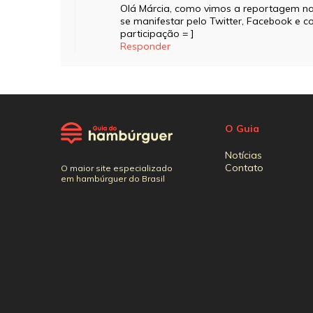
Olá Márcia, como vimos a reportagem na
se manifestar pelo Twitter, Facebook e 
participação = ]
Responder
O Guia
Notícias
Contato
O maior site especializado
em hambúrguer do Brasil