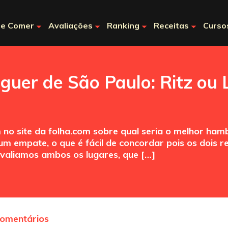
e Comer
Avaliações
Ranking
Receitas
Curso
guer de São Paulo: Ritz ou
no site da folha.com sobre qual seria o melhor ham
m empate, o que é fácil de concordar pois os dois r
avaliamos ambos os lugares, que […]
comentários