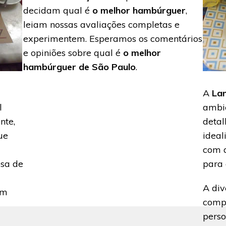
decidam qual é
o melhor hambúrguer
,
leiam nossas avaliações completas e
experimentem. Esperamos os comentários
e opiniões sobre qual é
o melhor
hambúrguer de São Paulo
.
A
La
l
ambi
nte,
detal
ue
ideal
com a
osa de
para 
A div
um
comp
perso