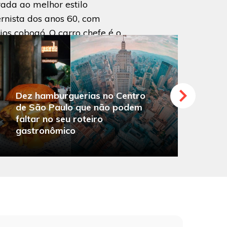
ada ao melhor estilo
nista dos anos 60, com
jos cobogó. O carro chefe é o
om combinado com um dos
ementos à escolha.
heça a Lanchonete da Cidade
Dez hamburguerias no Centro
de São Paulo que não podem
faltar no seu roteiro
O
gastronômico
s