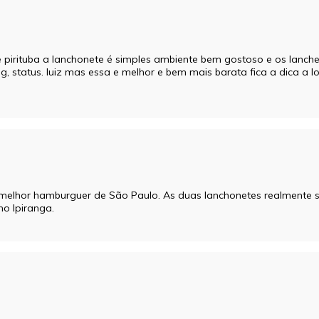
e pirituba a lanchonete é simples ambiente bem gostoso e os lanch
, status. luiz mas essa e melhor e bem mais barata fica a dica a loc
ao melhor hamburguer de São Paulo. As duas lanchonetes realment
no Ipiranga.