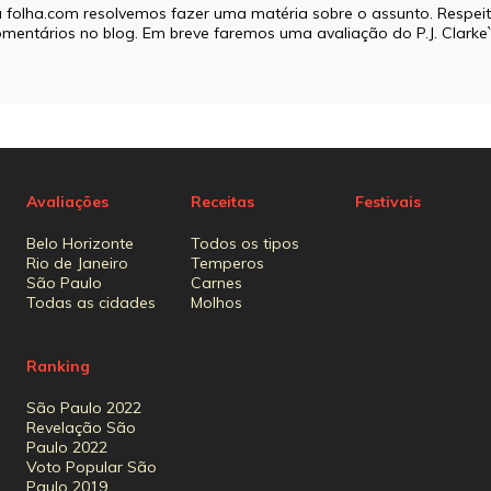
 folha.com resolvemos fazer uma matéria sobre o assunto. Respei
comentários no blog. Em breve faremos uma avaliação do P.J. Clark
Avaliações
Receitas
Festivais
Belo Horizonte
Todos os tipos
Rio de Janeiro
Temperos
São Paulo
Carnes
Todas as cidades
Molhos
Ranking
São Paulo 2022
Revelação São
Paulo 2022
Voto Popular São
Paulo 2019