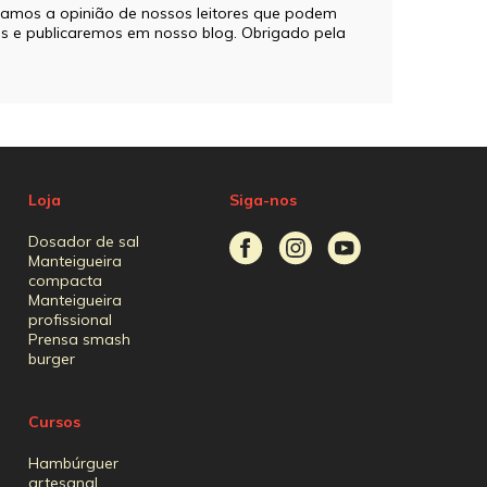
tamos a opinião de nossos leitores que podem
e`s e publicaremos em nosso blog. Obrigado pela
Loja
Siga-nos
Dosador de sal
Manteigueira
compacta
Manteigueira
profissional
Prensa smash
burger
Cursos
Hambúrguer
artesanal