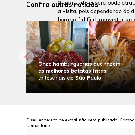
O tempo de espera pode atra
Confira outras notícias
a visita, pois dependendo do d
horário é difícil aproveitar um
refeição sem ter que aguardar
»
Conheça o Ritz
Onze hamburguerias que fazem
as melhores batatas fritas
artesanais de São Paulo
O seu endereço de e-mail não será publicado.
Campos
Comentário