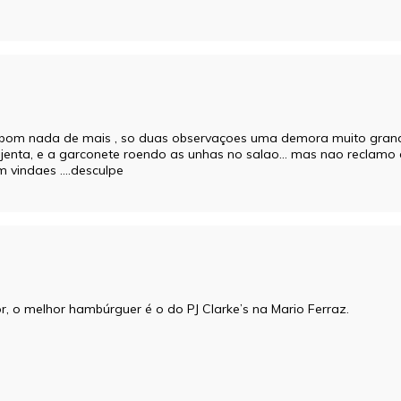
ar bom nada de mais , so duas observaçoes uma demora muito gran
enta, e a garconete roendo as unhas no salao… mas nao reclamo de
m vindaes ….desculpe
 o melhor hambúrguer é o do PJ Clarke’s na Mario Ferraz.