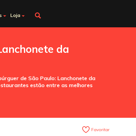
s
Loja
 Lanchonete da
búrguer de São Paulo: Lanchonete da
estaurantes estão entre as melhores
Favoritar