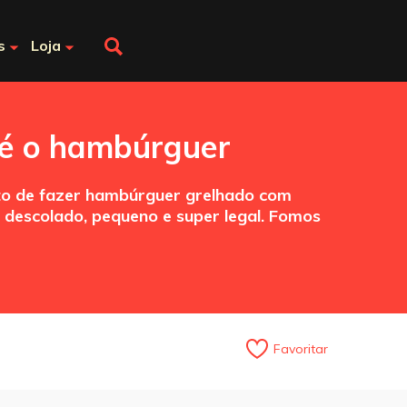
s
Loja
 é o hambúrguer
to de fazer hambúrguer grelhado com
m descolado, pequeno e super legal. Fomos
Favoritar