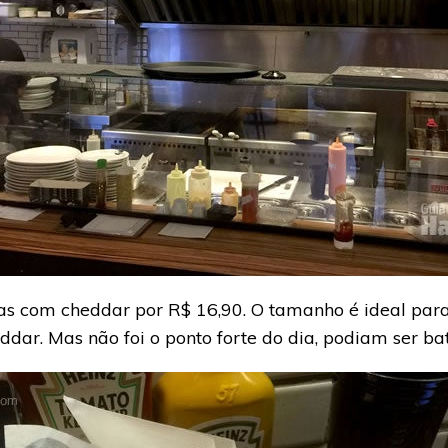
as com cheddar por R$ 16,90. O tamanho é ideal para
dar. Mas não foi o ponto forte do dia, podiam ser bat