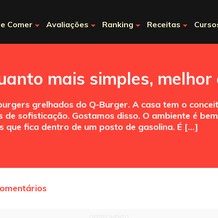
e Comer
Avaliações
Ranking
Receitas
Curso
uanto mais simples, melhor
urgers grelhados do Q-Burger. A casa tem o concei
s de sofisticação. Gostamos disso. O ambiente é be
 que fica dentro de um posto de gasolina. É […]
comentários
OFERECIMENTO