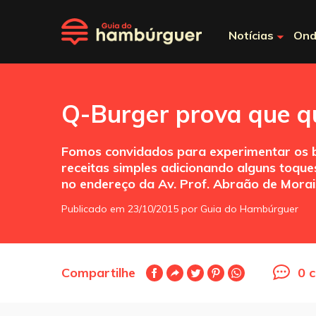
Notícias
Ond
Q-Burger prova que q
Fomos convidados para experimentar os b
receitas simples adicionando alguns toque
no endereço da Av. Prof. Abraão de Morais
Publicado em 23/10/2015 por Guia do Hambúrguer
Compartilhe
0 