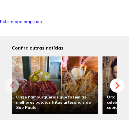
Exibir mapa ampliado
Confira outras notícias
Onze hamburguerias que fazem as
Oito hambu
melhores batatas fritas artesanais de
celebridade
São Paulo
sabia