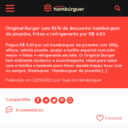
Original Burger com 81% de desconto: hambúrguer
de picanha, fritas e refrigerante por R$ 4,63
Pague R$ 4,63 por um hambúrguer de picanha com 160g,
alface, cebola picada, queijo e molho especial num pão
macio + fritas + refrigerante em lata. O Original Burger
tem ambiente moderno e aconchegante, ideal para estar
com a família e também para fazer aquele happy hour com
os amigos. Destaques · Hamburguer de picanha […]
Publicado em 22/01/2011 por Guia do Hambúrguer
Compartilhe
0 comentários
Favoritar