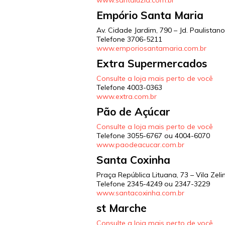
www.santaluzia.com.br
Empório Santa Maria
Av. Cidade Jardim, 790 – Jd. Paulista
Telefone
3706-5211
www.emporiosantamaria.com.br
Extra Supermercados
Consulte a loja mais perto de você
Telefone
4003-0363
www.extra.com.br
Pão de Açúcar
Consulte a loja mais perto de você
Telefone
3055-6767 ou 4004-6070
www.paodeacucar.com.br
Santa Coxinha
Praça República Lituana, 73 – Vila Zel
Telefone
2345-4249 ou 2347-3229
www.santacoxinha.com.br
st Marche
Consulte a loja mais perto de você