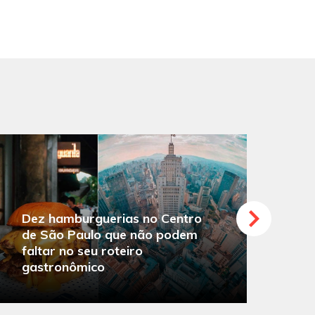
Dez hamburguerias no Centro
de São Paulo que não podem
faltar no seu roteiro
O
gastronômico
s