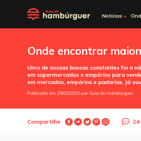
Notícias
Ond
Onde encontrar maion
Uma de nossas buscas constantes foi a não
em supermercados e empórios para vende
em mercados, empórios e padarias. Já ou
Publicado em 25/02/2013 por Guia do Hambúrguer
Compartilhe
24