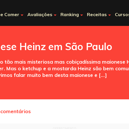
e Comer
Avaliações
Ranking
Receitas
Curso
ese Heinz em São Paulo
 tão mais misteriosa mas cobiçadíssima maionese Hein
r. Mas o ketchup e a mostarda Heinz são bem com
vimos falar muito bem desta maionese e […]
 comentários
OFERECIMENTO