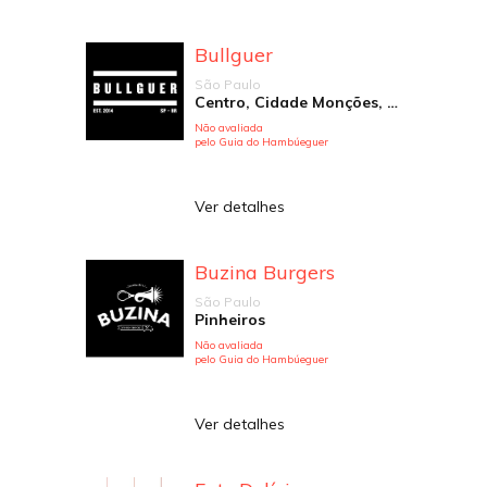
Bullguer
São Paulo
Centro, Cidade Monções, Higienópolis, Jardim Anália Franco, Jardim Paulista, Paraíso, Perdizes, Pinheiros, República, Santana, Santo André, Vila Andrade, Vila Brandina, Vila Madalena, Vila Mariana, Vila Nova Conceição, Vila Romana
Não avaliada
pelo Guia do Hambúeguer
Ver detalhes
Buzina Burgers
São Paulo
Pinheiros
Não avaliada
pelo Guia do Hambúeguer
Ver detalhes