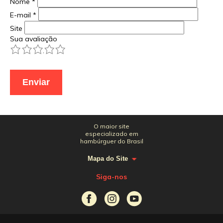
Nome
*
E-mail
*
Site
Sua avaliação
1
2
3
4
5
O maior site
especializado em
hambúrguer do Brasil
Mapa do Site
Siga-nos