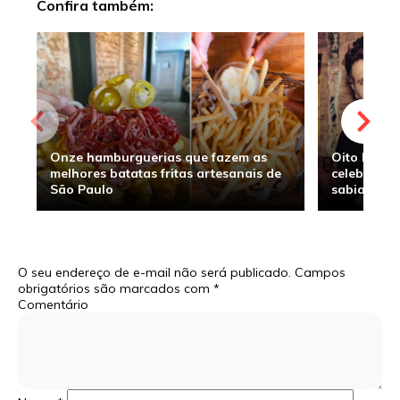
Confira também:
Onze hamburguerias que fazem as
Oito hambu
melhores batatas fritas artesanais de
celebridade
São Paulo
sabia
O seu endereço de e-mail não será publicado.
Campos
obrigatórios são marcados com
*
Comentário