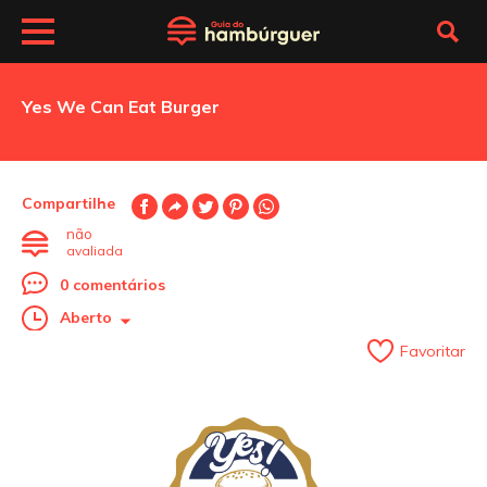
Yes We Can Eat Burger
Compartilhe
não
avaliada
0 comentários
Aberto
Favoritar