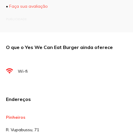
•
Faça sua avaliação
O seu endereço de e-mail não será publicado.
PUBLICIDADE
Campos obrigatórios são marcados com
*
Comentário
O que o Yes We Can Eat Burger ainda oferece
Nome
*
Wi-fi
E-mail
*
Endereços
Site
Pinheiros
R. Vupabussu, 71
Sua avaliação