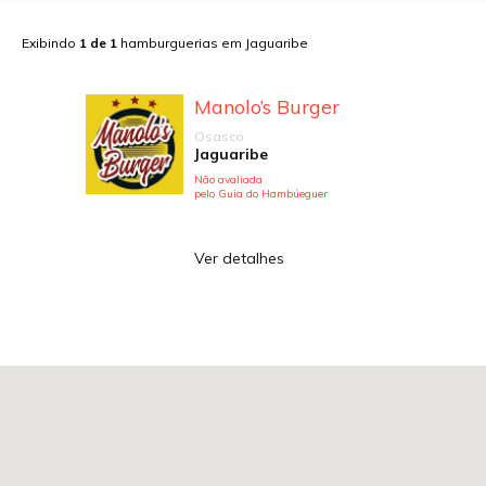
Exibindo
1
de
1
hamburguerias em
Jaguaribe
Manolo’s Burger
Osasco
Jaguaribe
Não avaliada
pelo Guia do Hambúeguer
Ver detalhes