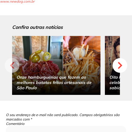
www.newdog.com.br
Confira outras notícias
Onze hamburguerias que fazem as
Oito hambu
melhores batatas fritas artesanais de
celebridade
São Paulo
sabia
O seu endereço de e-mail não será publicado.
Campos obrigatórios são
marcados com
*
Comentário