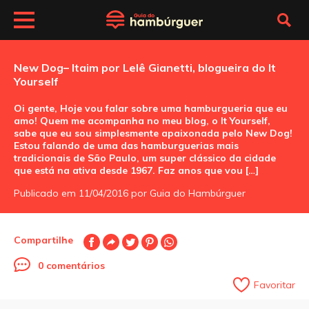
New Dog– Itaim por Lelê Gianetti, blogueira do It
Yourself
Oi gente, Hoje vou falar sobre uma hamburgueria que eu
amo! Quem me acompanha no meu blog, o It Yourself,
sabe que eu sou simplesmente apaixonada pelo New Dog!
Estou falando de uma das hamburguerias mais
tradicionais de São Paulo, um super clássico da cidade
que está na ativa desde 1967. Faz anos que vou […]
Publicado em 11/04/2016 por Guia do Hambúrguer
Compartilhe
0 comentários
Favoritar