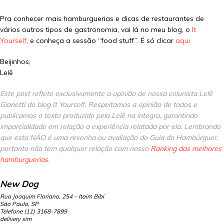
Pra conhecer mais hamburguerias e dicas de restaurantes de
vários outros tipos de gastronomia, vai lá no meu blog, o
It
Yourself
, e conheça a sessão “food stuff”. É só clicar
aqui
Beijinhos,
Lelê
Este post reflete exclusivamente a opinião de nossa colunista Lelê
Gianetti do blog It Yourself. Respeitamos a opinião de todos e
publicamos o texto produzido pela Lelê na íntegra, garantindo
imparcialidade em relação a experiência relatada por ela. Lembrando
que esta NÃO é uma resenha ou avaliação do Guia do Hambúrguer,
portanto não tem qualquer relação com nosso
Ranking das melhores
hamburguerias
.
New Dog
Rua Joaquim Floriano, 254 – Itaim Bibi
São Paulo, SP
Telefone (11)
3168-7899
delivery sim