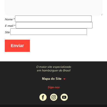
Nome
*
E-mail
*
Site
O maior site especializado
em hambúrguer do Brasil
Mapa do Site
Siga-nos