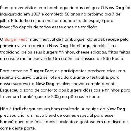
É um prazer visitar uma hamburgueria das antigas. O
New Dog
foi
inaugurado em 1967 e completa 50 anos no próximo dia 7 de
julho. E tudo fica ainda melhor quando existe espaço para
inovação depois de todos esses anos de tradição.
O
Burger Fest
, maior festival de hambúrguer do Brasil, recebe pela
primeira vez no roteiro o
New Dog
. Hamburgueria clássica e
tradicional pelos seus burgers fininhos, cheese saladas, fritas feitas
na casa e maionese verde. Um autêntico clássico de São Paulo.
Para entrar no
Burger Fest
, os participantes precisam criar uma
receita exclusiva para ser oferecida durante o festival. E, para
nossa surpresa, o
New Dog
resolveu inovar completamente.
Esqueceu a zona de conforto dos burgers clássicos e fininhos para
trazer um hambúrguer de 200g no pão australiano.
Não é fácil chegar em um bom resultado. A equipe do
New Dog
precisou criar um novo blend de carnes especial para esse
hambúrguer, que fosse mais suculento e gostoso em um disco de
carne deste porte.