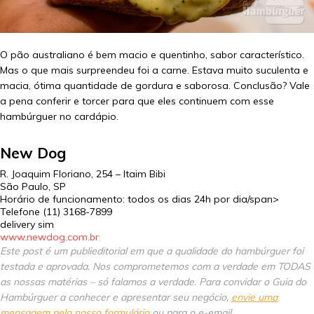
O pão australiano é bem macio e quentinho, sabor característico.
Mas o que mais surpreendeu foi a carne. Estava muito suculenta e
macia, ótima quantidade de gordura e saborosa. Conclusão? Vale
a pena conferir e torcer para que eles continuem com esse
hambúrguer no cardápio.
New Dog
R. Joaquim Floriano, 254 – Itaim Bibi
São Paulo, SP
Horário de funcionamento: todos os dias 24h por dia/span>
Telefone (11) 3168-7899
delivery sim
www.newdog.com.br
Este post é um publieditorial em que a qualidade do hambúrguer foi
testada e aprovada. Nos comprometemos com a verdade em TODAS
as nossas matérias – só falamos a verdade. Para convidar o Guia do
Hambúrguer a conhecer e apresentar seu negócio,
envie uma
mensagem pelo nosso formulário
ou para o e-email