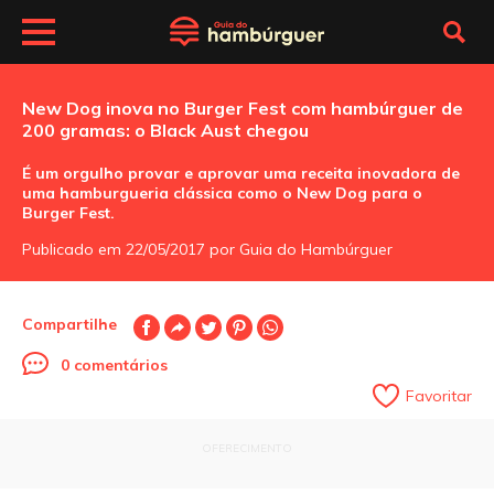
New Dog inova no Burger Fest com hambúrguer de
200 gramas: o Black Aust chegou
É um orgulho provar e aprovar uma receita inovadora de
uma hamburgueria clássica como o New Dog para o
Burger Fest.
Publicado em 22/05/2017 por Guia do Hambúrguer
Compartilhe
0 comentários
Favoritar
OFERECIMENTO