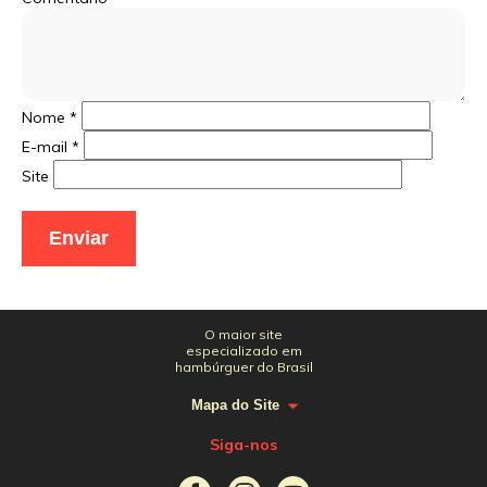
Nome
*
E-mail
*
Site
O maior site
especializado em
hambúrguer do Brasil
Mapa do Site
Siga-nos