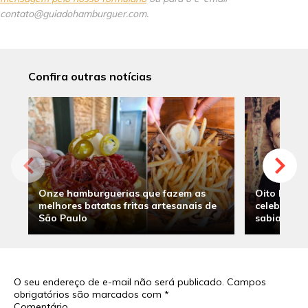
contato@guiadohamburguer.com.
Confira outras notícias
Onze hamburguerias que fazem as
Oito hambu
melhores batatas fritas artesanais de
celebridade
São Paulo
sabia
O seu endereço de e-mail não será publicado.
Campos
obrigatórios são marcados com
*
Comentário