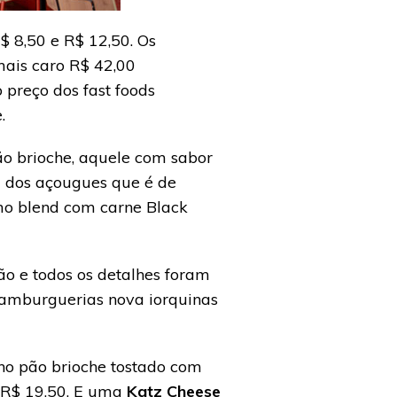
$ 8,50 e R$ 12,50. Os
 mais caro R$ 42,00
preço dos fast foods
.
ão brioche, aquele com sabor
l dos açougues que é de
smo blend com carne Black
o e todos os detalhes foram
 hamburguerias nova iorquinas
 no pão brioche tostado com
r R$ 19,50. E uma
Katz Cheese