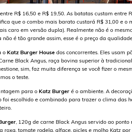
entre R$ 16,50 e R$ 19,50. As batatas custam entre R
gnifica que o combo mais barato custará R$ 31,00 e o
is caro em versão dupla). Realmente não é o mesmo 
a não é tão grande assim, esse é o preço da qualidade
a o
Katz Burger House
dos concorrentes. Eles usam p
arne Black Angus, raça bovina superior à tradiciona
estione, sim, faz muita diferença se você fizer o me
mos o teste.
vantagem para o
Katz Burger
é o ambiente. A decoraçã
o foi escolhido e combinado para trazer o clima das
eiro.
Burger
, 120g de carne Black Angus servido ao ponto
a roxa, tomate rodela, alface, picles e molho Katz po