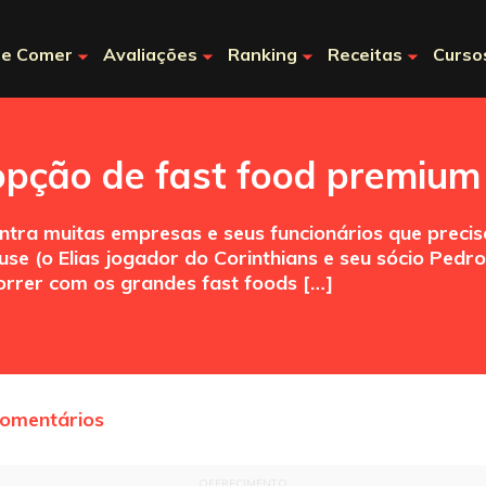
e Comer
Avaliações
Ranking
Receitas
Curso
pção de fast food premium 
ntra muitas empresas e seus funcionários que precis
se (o Elias jogador do Corinthians e seu sócio Pedro
rrer com os grandes fast foods […]
comentários
OFERECIMENTO