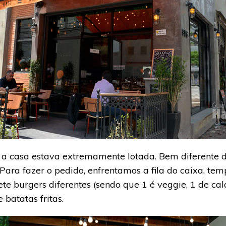
a casa estava extremamente lotada. Bem diferente do
ara fazer o pedido, enfrentamos a fila do caixa, te
ete burgers diferentes (sendo que 1 é veggie, 1 de cal
 batatas fritas.