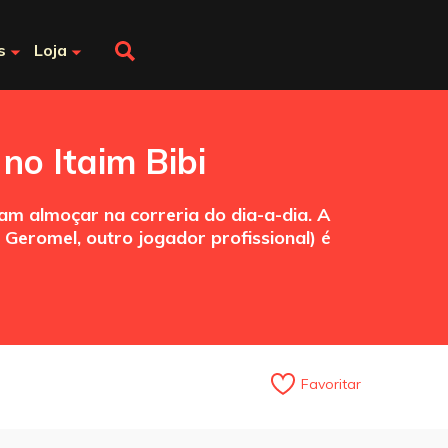
s
Loja
no Itaim Bibi
am almoçar na correria do dia-a-dia. A
 Geromel, outro jogador profissional) é
Favoritar