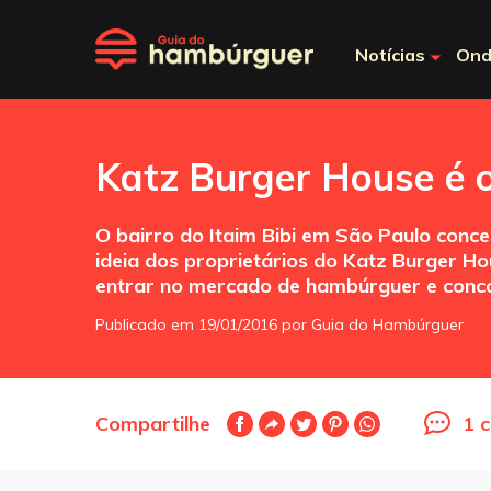
Notícias
Ond
Katz Burger House é o
O bairro do Itaim Bibi em São Paulo conce
ideia dos proprietários do Katz Burger Hou
entrar no mercado de hambúrguer e conco
Publicado em 19/01/2016 por Guia do Hambúrguer
Compartilhe
1 