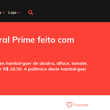
s
Loja
al Prime feito com
um hambúrguer de alcatra, alface, tomate,
or R$ 28,50. A polêmica deste hambúrguer
Favoritar