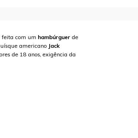
 é feita com um
hambúrguer
de
 o uísque americano
Jack
res de 18 anos, exigência da