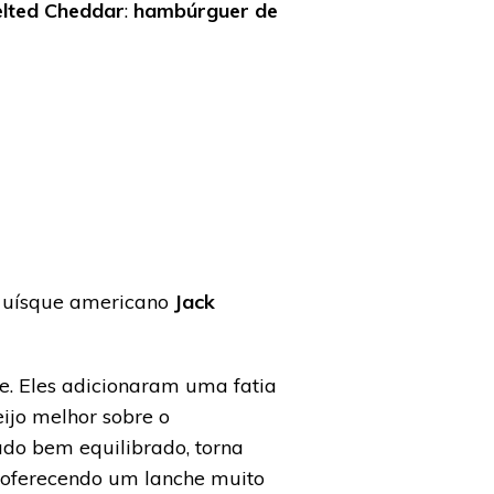
elted Cheddar
:
hambúrguer de
 o uísque americano
Jack
e. Eles adicionaram uma fatia
eijo melhor sobre o
udo bem equilibrado, torna
, oferecendo um lanche muito