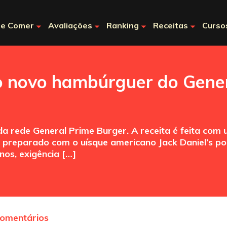
e Comer
Avaliações
Ranking
Receitas
Curso
o novo hambúrguer do Gener
 rede General Prime Burger. A receita é feita com 
r preparado com o uísque americano Jack Daniel’s p
nos, exigência […]
comentários