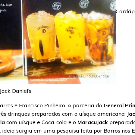
Cardáp
ack Daniel’s
arros e Francisco Pinheiro. A parceria do
General Pri
rês drinques preparados com o uísque americano:
Jac
la
com uísque e Coca-cola e o
MaracuJack
preparado 
 ideia surgiu em uma pesquisa feita por Barros nos 