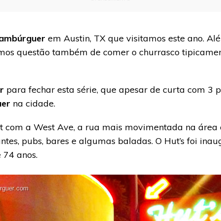
ambúrguer
em Austin, TX que visitamos este ano. A
emos questão também de comer o churrasco tipicamen
r
para fechar esta série, que apesar de curta com 3 
er
na cidade.
h st com a West Ave, a rua mais movimentada na áre
ntes, pubs, bares e algumas baladas. O Hut’s foi in
 74 anos.