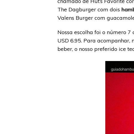
chamado de Hut’s Favorite co
The Dagburger com dois
hamb
Valens Burger com guacamole,
Nossa escolha foi o número 7 
USD 6.95. Para acompanhar, m
beber, o nosso preferido ice t