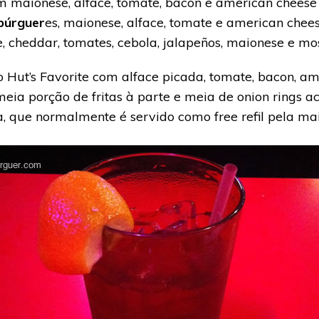
m maionese, alface, tomate, bacon e american cheese
úrguer
es, maionese, alface, tomate e american chees
 cheddar, tomates, cebola, jalapeños, maionese e mo
o Hut’s Favorite com alface picada, tomate, bacon, a
eia porção de fritas à parte e meia de onion rings
ea, que normalmente é servido como free refil pela mai