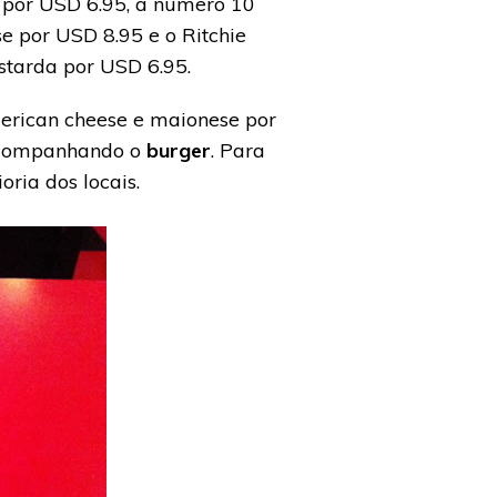
 por USD 6.95, a número 10
e por USD 8.95 e o Ritchie
starda por USD 6.95.
merican cheese e maion
ese por
 acompanhando o
burger
. Para
oria dos locais.