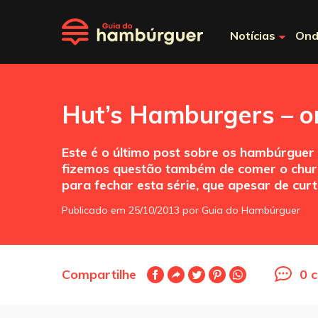
Notícias
Ond
Hut’s Hamburgers – o
Este é o último post sobre os hambúrguer
fizemos questão também de comer o churr
para fechar esta série, que apesar de cu
Publicado em 25/10/2013 por Guia do Hambúrguer
Compartilhe
0 