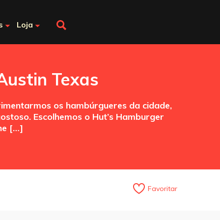
s
Loja
Austin Texas
erimentarmos os hambúrgueres da cidade,
gostoso. Escolhemos o Hut’s Hamburger
ne […]
Favoritar