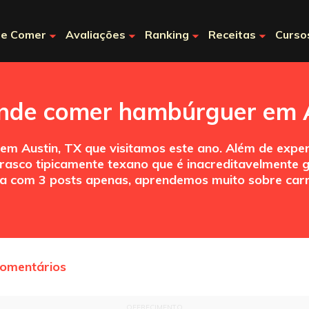
e Comer
Avaliações
Ranking
Receitas
Curso
nde comer hambúrguer em 
 em Austin, TX que visitamos este ano. Além de exp
asco tipicamente texano que é inacreditavelmente 
rta com 3 posts apenas, aprendemos muito sobre car
comentários
OFERECIMENTO