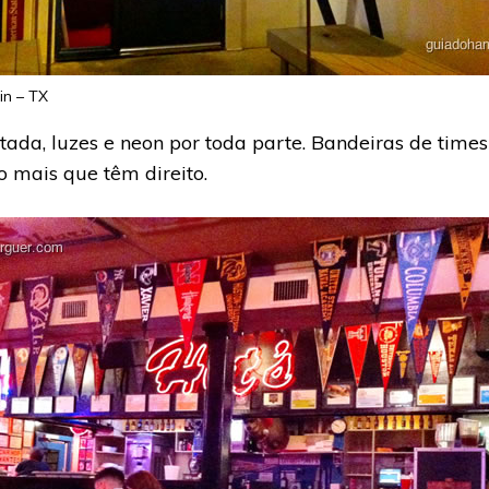
in – TX
ada, luzes e neon por toda parte. Bandeiras de time
do mais que têm direito.