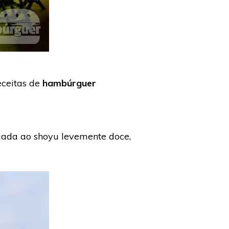
eceitas de
hambúrguer
ogada ao shoyu levemente doce,