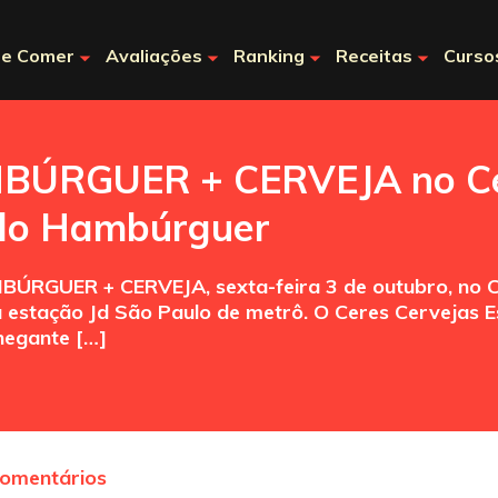
e Comer
Avaliações
Ranking
Receitas
Curso
BÚRGUER + CERVEJA no Ce
 do Hambúrguer
ÚRGUER + CERVEJA, sexta-feira 3 de outubro, no Ce
à estação Jd São Paulo de metrô. O Ceres Cervejas E
hegante […]
comentários