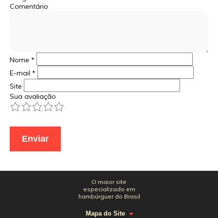
Comentário
Nome
*
E-mail
*
Site
Sua avaliação
1
2
3
4
5
O maior site
especializado em
hambúrguer do Brasil
Mapa do Site