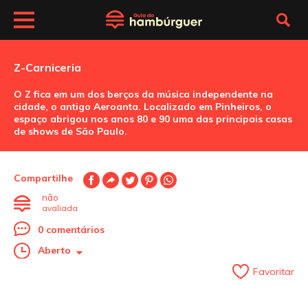
Z-Carniceria
O Z fica em um dos berços da música independente na
cidade, o antigo Aeroanta. Localizado em Pinheiros, o
espaço abrigou nos anos 80 e 90 uma das principais casas
de shows de São Paulo.
Compartilhe
não
avaliada
0 comentários
Aberto
Favoritar