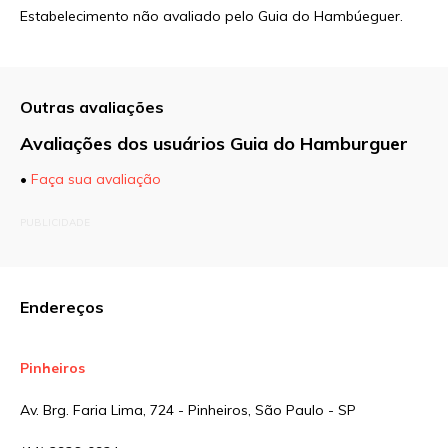
Estabelecimento não avaliado pelo Guia do Hambúeguer.
Outras avaliações
Avaliações dos usuários Guia do Hamburguer
•
Faça sua avaliação
O seu endereço de e-mail não será publicado.
PUBLICIDADE
Campos obrigatórios são marcados com
*
Comentário
Endereços
Pinheiros
Nome
*
Av. Brg. Faria Lima, 724 - Pinheiros, São Paulo - SP