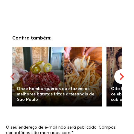
Confira também:
Onze hamburguerias que fazem as
Oito hambu
melhores batatas fritas artesanais de
celebridade
São Paulo
sabia
O seu endereço de e-mail não será publicado.
Campos
obrigatórios são marcados com
*