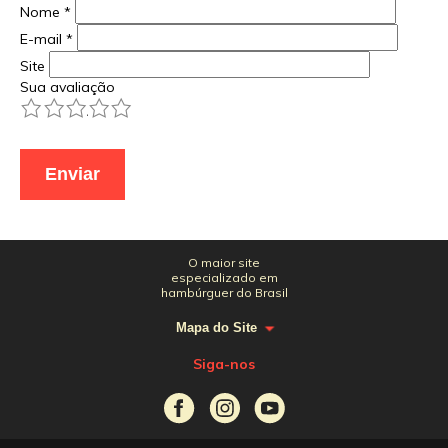
Nome
*
E-mail
*
Site
Sua avaliação
1
2
3
4
5
O maior site
especializado em
hambúrguer do Brasil
Mapa do Site
Siga-nos