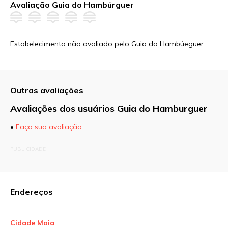
Avaliação Guia do Hambúrguer
Estabelecimento não avaliado pelo Guia do Hambúeguer.
Outras avaliações
Avaliações dos usuários Guia do Hamburguer
•
Faça sua avaliação
O seu endereço de e-mail não será publicado.
PUBLICIDADE
Campos obrigatórios são marcados com
*
Comentário
Endereços
Cidade Maia