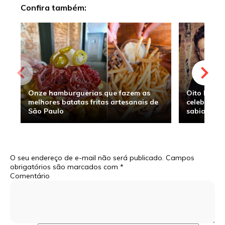
Confira também:
Onze hamburguerias que fazem as
Oito hambu
melhores batatas fritas artesanais de
celebridade
São Paulo
sabia
O seu endereço de e-mail não será publicado.
Campos
obrigatórios são marcados com
*
Comentário