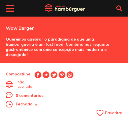
Wow Burger
Queremos quebrar o paradigma de que uma
hamburgueria é um fast food. Combinamos requinte
gastronômico com uma concepção mais moderna e
despojada!
Compartilhe
não
avaliada
0 comentários
Fechado
Favoritar