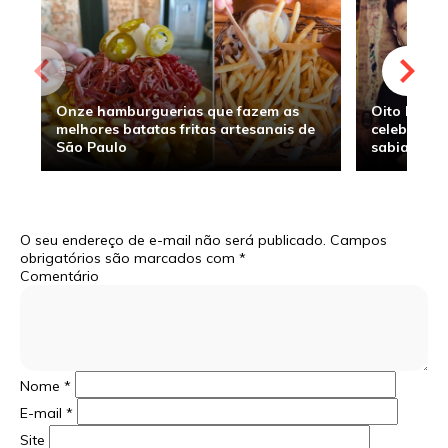
Onze hamburguerias que fazem as
Oito hambu
melhores batatas fritas artesanais de
celebridade
São Paulo
sabia
O seu endereço de e-mail não será publicado.
Campos
obrigatórios são marcados com
*
Comentário
Nome
*
E-mail
*
Site