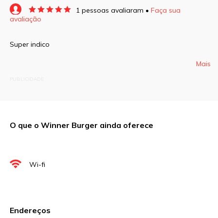
1 pessoas avaliaram •
Faça sua
avaliação
O seu endereço de e-mail não será publicado.
Campos obrigatórios são marcados com
*
Super indico
Comentário
Mais
PUBLICIDADE
O que o Winner Burger ainda oferece
Nome
*
E-mail
*
Wi-fi
Site
Endereços