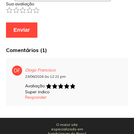
Sua avaliação
1
2
3
4
5
Comentários (1)
Diogo Francisco
23/06/2026 às 12:21 pm
Avaliação:
Super indico
Responder
O maior site
especializado em
hambúrguer do Brasil