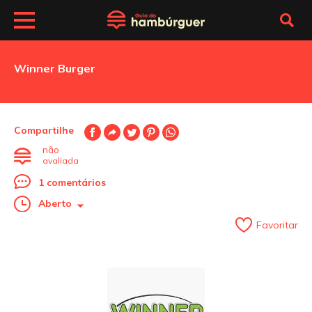
Winner Burger
Compartilhe
não
avaliada
1 comentários
Aberto
Favoritar