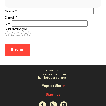
Nome
*
E-mail
*
Site
Sua avaliação
1
2
3
4
5
O maior site
especializado em
hambúrguer do Brasil
Mapa do Site
Siga-nos