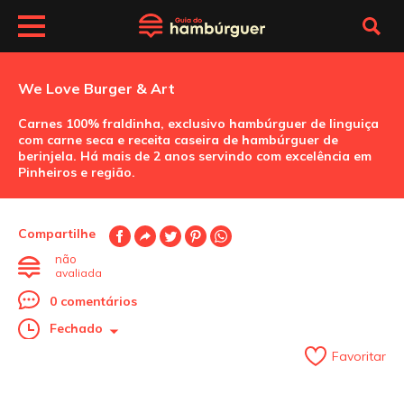
We Love Burger & Art
Carnes 100% fraldinha, exclusivo hambúrguer de linguiça
com carne seca e receita caseira de hambúrguer de
berinjela. Há mais de 2 anos servindo com excelência em
Pinheiros e região.
Compartilhe
não
avaliada
0 comentários
Fechado
Favoritar