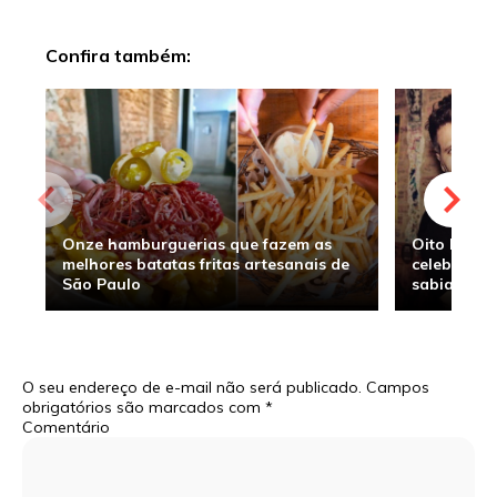
Confira também:
Onze hamburguerias que fazem as
Oito hambu
melhores batatas fritas artesanais de
celebridade
São Paulo
sabia
O seu endereço de e-mail não será publicado.
Campos
obrigatórios são marcados com
*
Comentário