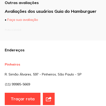
Outras avaliações
Avaliações dos usuários Guia do Hamburguer
•
Faça sua avaliação
O seu endereço de e-mail não será publicado.
PUBLICIDADE
Campos obrigatórios são marcados com
*
Comentário
Endereços
Pinheiros
Nome
*
R. Simão Álvares, 597 - Pinheiros, São Paulo - SP
(11) 99985-5669
E-mail
*
Traçar rota
Site