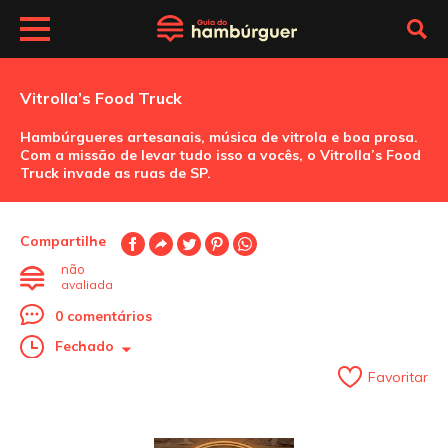
Vitrolla’s Food Truck
Hambúrgueres artesanais, música de vitrola e boa prosa.
Com a missão de levar tudo isso a vocês, o Vitrolla’s Food
Truck invade as ruas de SP.
Compartilhe
não
avaliada
0 comentários
Fechado
Favoritar