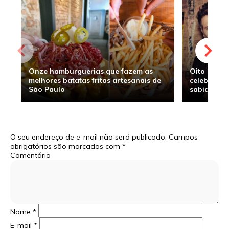
Onze hamburguerias que fazem as
Oito hambu
melhores batatas fritas artesanais de
celebridade
São Paulo
sabia
O seu endereço de e-mail não será publicado.
Campos
obrigatórios são marcados com
*
Comentário
Nome
*
E-mail
*