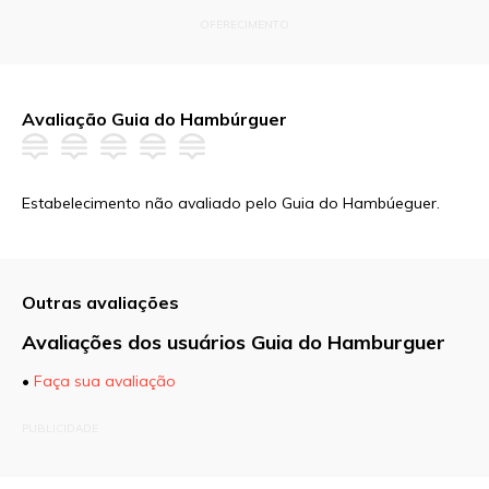
OFERECIMENTO
Avaliação Guia do Hambúrguer
Estabelecimento não avaliado pelo Guia do Hambúeguer.
Outras avaliações
Avaliações dos usuários Guia do Hamburguer
•
Faça sua avaliação
O seu endereço de e-mail não será publicado.
PUBLICIDADE
Campos obrigatórios são marcados com
*
Comentário