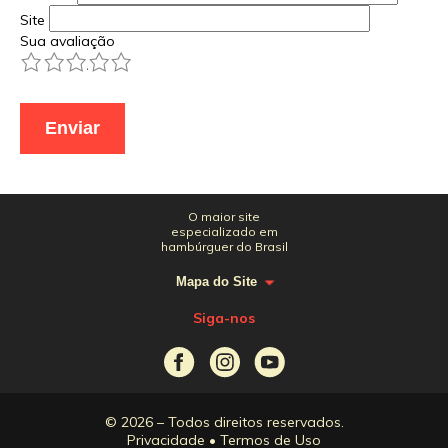
Site
Sua avaliação
1
2
3
4
5
O maior site
especializado em
hambúrguer do Brasil
Mapa do Site
Siga-nos
© 2026 – Todos direitos reservados.
Privacidade
•
Termos de Uso