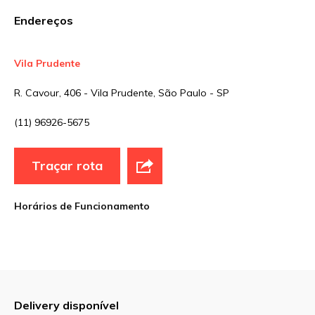
Endereços
Vila Prudente
Nome
*
R. Cavour, 406 - Vila Prudente, São Paulo - SP
(11) 96926-5675
E-mail
*
Traçar rota
Site
Horários de Funcionamento
Sua avaliação
Delivery disponível