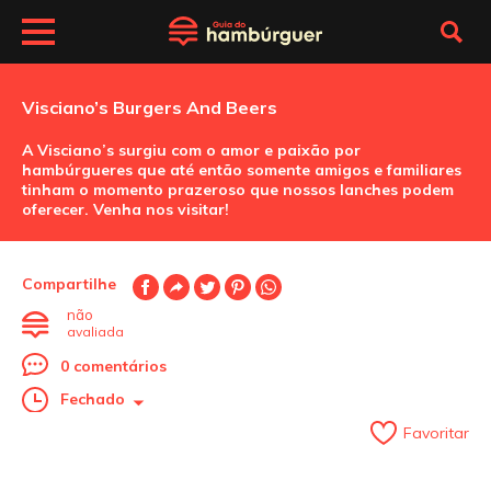
Visciano’s Burgers And Beers
A Visciano’s surgiu com o amor e paixão por
hambúrgueres que até então somente amigos e familiares
tinham o momento prazeroso que nossos lanches podem
oferecer. Venha nos visitar!
Compartilhe
não
avaliada
0 comentários
Fechado
Favoritar