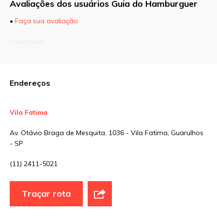
Avaliações dos usuários Guia do Hamburguer
•
Faça sua avaliação
O seu endereço de e-mail não será publicado.
PUBLICIDADE
Campos obrigatórios são marcados com
*
Comentário
Endereços
Vila Fatima
Nome
*
Av. Otávio Braga de Mesquita, 1036 - Vila Fatima, Guarulhos
- SP
E-mail
*
(11) 2411-5021
Traçar rota
Site