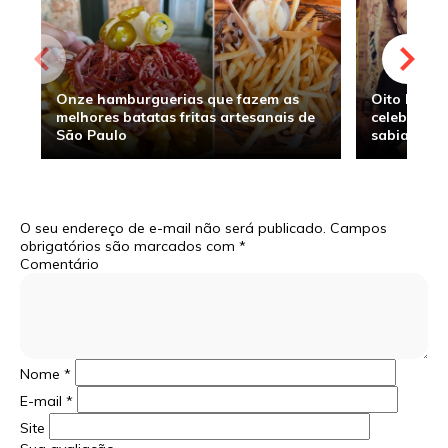
Onze hamburguerias que fazem as
Oito hambu
melhores batatas fritas artesanais de
celebridade
São Paulo
sabia
O seu endereço de e-mail não será publicado.
Campos
obrigatórios são marcados com
*
Comentário
Nome
*
E-mail
*
Site