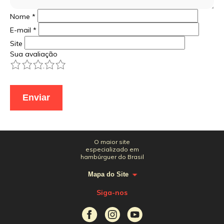
Nome
*
E-mail
*
Site
Sua avaliação
1
2
3
4
5
O maior site
especializado em
hambúrguer do Brasil
Mapa do Site
Siga-nos