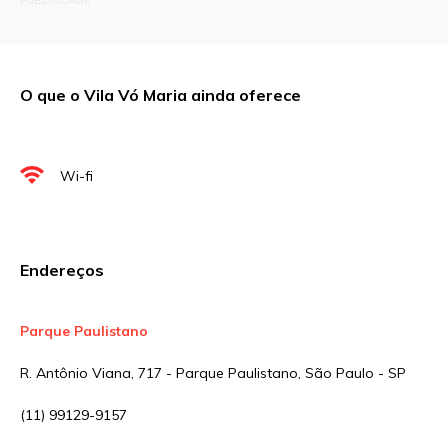
PUBLICIDADE
Campos obrigatórios são marcados com
*
Comentário
O que o Vila Vó Maria ainda oferece
Nome
*
Wi-fi
E-mail
*
Endereços
Site
Parque Paulistano
R. Antônio Viana, 717 - Parque Paulistano, São Paulo - SP
Sua avaliação
(11) 99129-9157