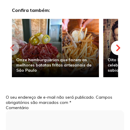
Confira também:
Onze hamburguerias que fazem as
Oito hambu
melhores batatas fritas artesanais de
celebridade
São Paulo
sabia
O seu endereço de e-mail não será publicado.
Campos
obrigatórios são marcados com
*
Comentário