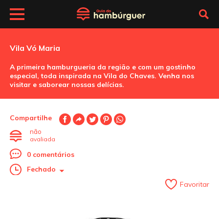
Vila Vó Maria
A primeira hamburgueria da região e com um gostinho
especial, toda inspirada na Vila do Chaves. Venha nos
visitar e saborear nossas delícias.
Compartilhe
não
avaliada
0 comentários
Fechado
Favoritar