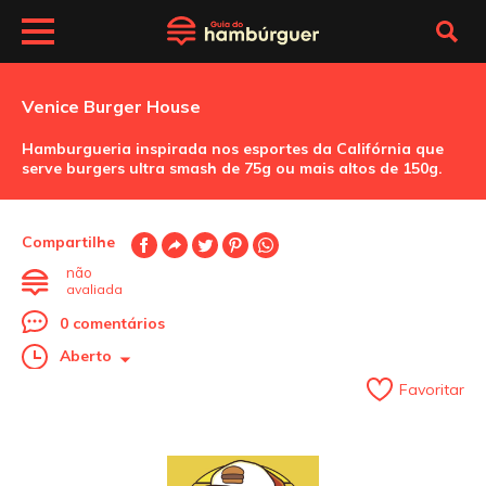
Venice Burger House
Hamburgueria inspirada nos esportes da Califórnia que
serve burgers ultra smash de 75g ou mais altos de 150g.
Compartilhe
não
avaliada
0 comentários
Aberto
Favoritar