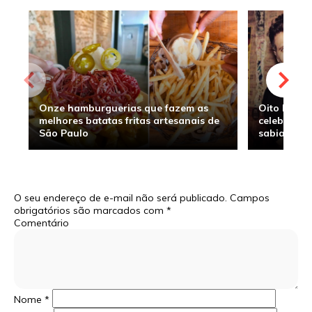
Onze hamburguerias que fazem as
Oito hambu
melhores batatas fritas artesanais de
celebridade
São Paulo
sabia
O seu endereço de e-mail não será publicado.
Campos
obrigatórios são marcados com
*
Comentário
Nome
*