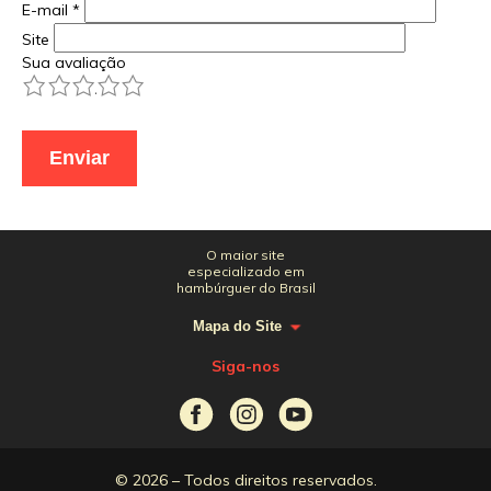
E-mail
*
Site
Sua avaliação
1
2
3
4
5
O maior site
especializado em
hambúrguer do Brasil
Mapa do Site
Siga-nos
© 2026 – Todos direitos reservados.