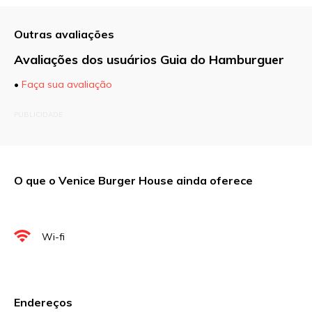
Outras avaliações
Avaliações dos usuários Guia do Hamburguer
•
Faça sua avaliação
O seu endereço de e-mail não será publicado.
PUBLICIDADE
Campos obrigatórios são marcados com
*
Comentário
O que o Venice Burger House ainda oferece
Nome
*
Wi-fi
E-mail
*
Endereços