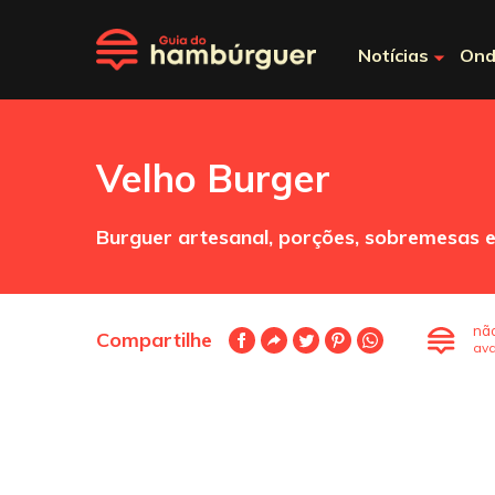
Notícias
Ond
Velho Burger
Burguer artesanal, porções, sobremesas e
nã
Compartilhe
ava