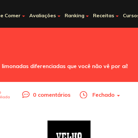
e Comer
Avaliações
Ranking
Receitas
Curso
 limonadas diferenciadas que você não vê por aí!
o
0 comentários
Fechado
liada