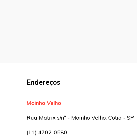
marcados com
*
Comentário
Nome
*
E-mail
*
Endereços
Site
Moinho Velho
Sua avaliação
Rua Matrix s/nº - Moinho Velho, Cotia - SP
(11) 4702-0580