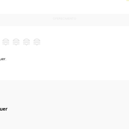
OFERECIMENTO
uer.
uer
blicado.
Campos obrigatórios são