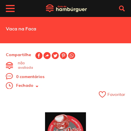
Vaca na Faca
Compartilhe
não
avaliada
0 comentários
Fechado
Favoritar