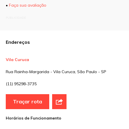
•
Faça sua avaliação
O seu endereço de e-mail não será publicado.
PUBLICIDADE
Campos obrigatórios são marcados com
*
Comentário
Endereços
Vila Curuca
Nome
*
Rua Rainha-Margarida - Vila Curuca, São Paulo - SP
(11) 95298-3735
E-mail
*
Traçar rota
Site
Horários de Funcionamento
Sua avaliação