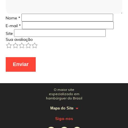
Nome
*
E-mail
*
Site
Sua avaliação
1
2
3
4
5
O maior site
especializado em
hambúrguer do Brasil
Mapa do Site
Siga-nos