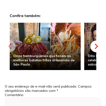
Confira também:
Onze hamburguerias que fazem as
Oito hambu
melhores batatas fritas artesanais de
celebridade
São Paulo
sabia
O seu endereço de e-mail não será publicado.
Campos
obrigatórios são marcados com
*
Comentário