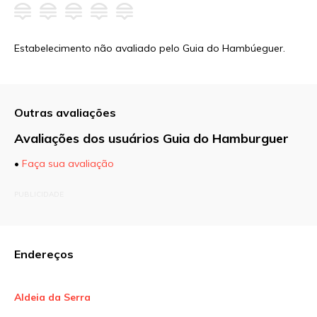
Estabelecimento não avaliado pelo Guia do Hambúeguer.
Outras avaliações
Avaliações dos usuários Guia do Hamburguer
•
Faça sua avaliação
O seu endereço de e-mail não será publicado.
PUBLICIDADE
Campos obrigatórios são marcados com
*
Comentário
Endereços
Aldeia da Serra