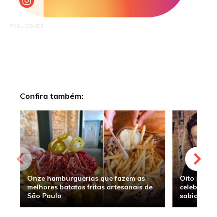
PUBLICIDADE
Confira também:
Onze hamburguerias que fazem as
Oito hambu
melhores batatas fritas artesanais de
celebridade
São Paulo
sabia