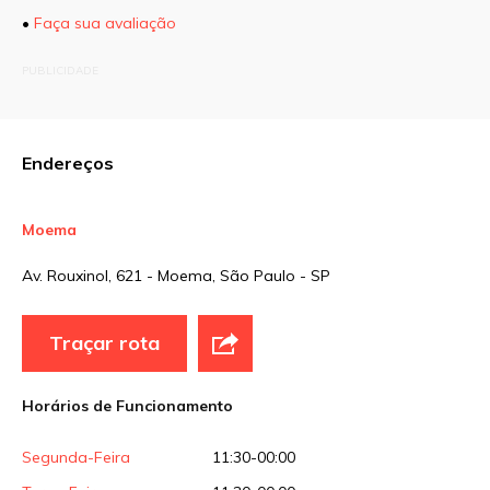
•
Faça sua avaliação
O seu endereço de e-mail não será publicado.
PUBLICIDADE
Campos obrigatórios são marcados com
*
Comentário
Endereços
Moema
Nome
*
Av. Rouxinol, 621 - Moema, São Paulo - SP
E-mail
*
Traçar rota
Horários de Funcionamento
Site
Segunda-Feira
11:30-00:00
Sua avaliação