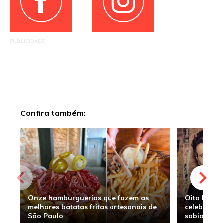
PUBLICIDADE
Confira também:
Onze hamburguerias que fazem as
Oito hambu
melhores batatas fritas artesanais de
celebridade
São Paulo
sabia