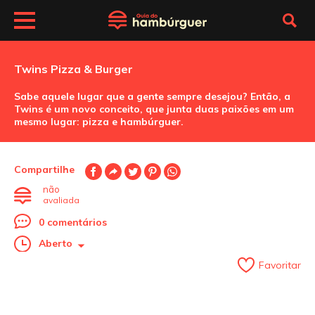
Twins Pizza & Burger
Sabe aquele lugar que a gente sempre desejou? Então, a
Twins é um novo conceito, que junta duas paixões em um
mesmo lugar: pizza e hambúrguer.
Compartilhe
não
avaliada
0 comentários
Aberto
Favoritar