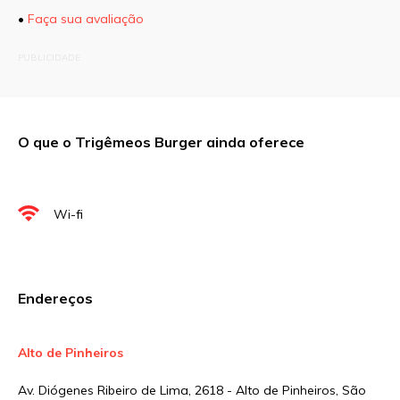
•
Faça sua avaliação
O seu endereço de e-mail não será publicado.
PUBLICIDADE
Campos obrigatórios são marcados com
*
Comentário
O que o Trigêmeos Burger ainda oferece
Nome
*
Wi-fi
E-mail
*
Endereços
Site
Alto de Pinheiros
Av. Diógenes Ribeiro de Lima, 2618 - Alto de Pinheiros, São
Sua avaliação