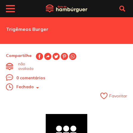
Trigêmeos Burger
Compartilhe
não
avaliada
0 comentários
Fechado
Favoritar