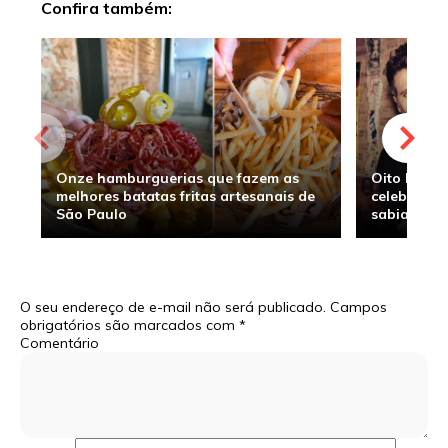
Confira também:
Onze hamburguerias que fazem as
Oito hambu
melhores batatas fritas artesanais de
celebridade
São Paulo
sabia
O seu endereço de e-mail não será publicado.
Campos
obrigatórios são marcados com
*
Comentário