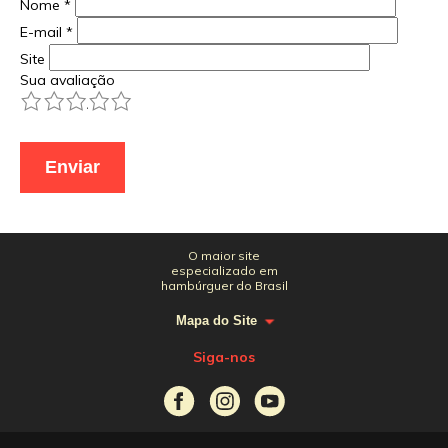
Nome
*
E-mail
*
Site
Sua avaliação
1
2
3
4
5
O maior site
especializado em
hambúrguer do Brasil
Mapa do Site
Siga-nos